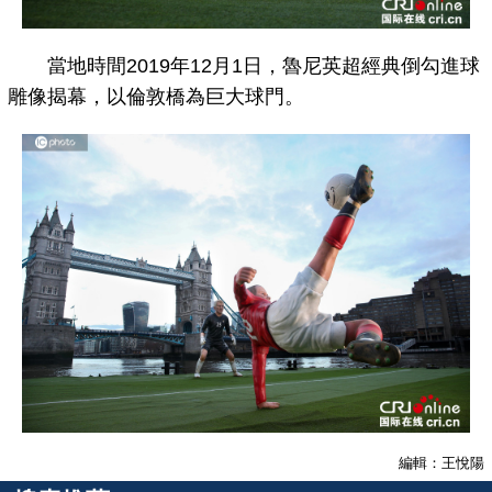
當地時間2019年12月1日，魯尼英超經典倒勾進球
雕像揭幕，以倫敦橋為巨大球門。
編輯：王悅陽