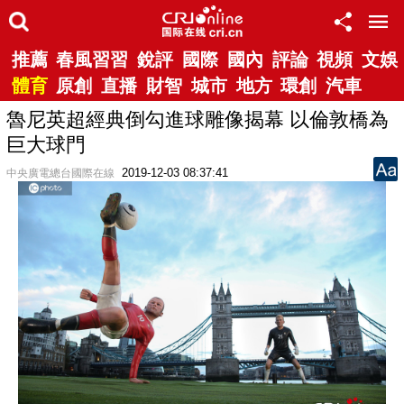
推薦
春風習習
銳評
國際
國內
評論
視頻
文娛
體育
原創
直播
財智
城市
地方
環創
汽車
魯尼英超經典倒勾進球雕像揭幕 以倫敦橋為
巨大球門
2019-12-03 08:37:41
中央廣電總台國際在線