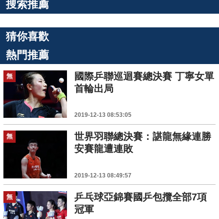
搜索推薦
猜你喜歡
熱門推薦
國際乒聯巡迴賽總決賽 丁寧女單
無
首輪出局
2019-12-13 08:53:05
世界羽聯總決賽：諶龍無緣連勝
無
安賽龍遭連敗
2019-12-13 08:49:57
乒乓球亞錦賽國乒包攬全部7項
無
冠軍