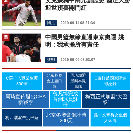
艾克森獨中兩元創歷史 國足大勝
無
迎世預賽開門紅
國足
2019-09-11 08:31:34
中國男籃無緣直通東京奧運 姚
無
明：我承擔所有責任
姚明
2019-09-09 08:53:07
北京冬奧
周琦加盟
C羅打入職業生涯
C羅打破國家隊進
會主題口
墨爾本鳳
800球
球紀錄
號
凰隊
曾凡博完成
周琦宣佈退出CBA
梅西正式加盟“大巴
首鋼球員註
新賽季
黎”
冊
北京冬奧會倒計時
孫一文奪得女重個
梅西灑淚告別巴薩
200天
人金牌