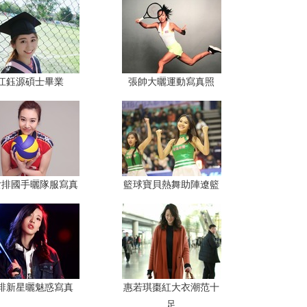
江鈺源碩士畢業
張帥大曬運動寫真照
女排國手曬隊服寫真
籃球寶貝熱舞助陣遼籃
排新星曬魅惑寫真
惠若琪棗紅大衣潮范十
足