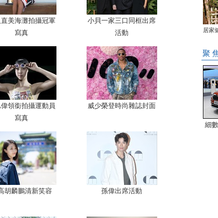
阪直美海灘拍攝冠軍
小貝一家三口同框出席
居家
寫真
活動
聚 
旭偉領銜拍攝運動員
威少榮登時尚雜誌封面
寫真
高胡麟鵬清新笑容
孫偉出席活動