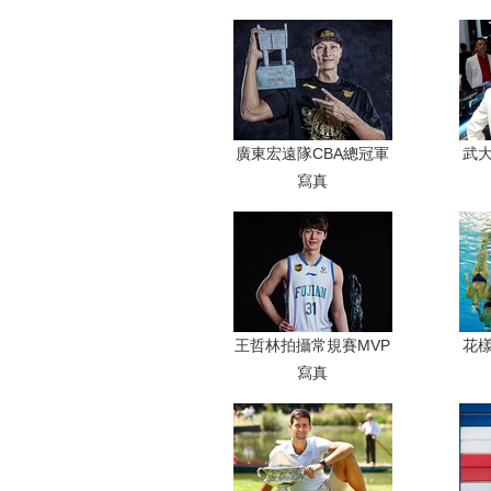
廣東宏遠隊CBA總冠軍
武
寫真
王哲林拍攝常規賽MVP
花
寫真