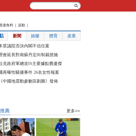
壇邊角料
|
滾動
|
點
新聞
娛樂
體育
産業
推薦
更多>>