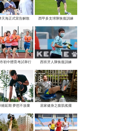
津天海正式宣告解散
西甲多支球隊恢復訓練
市初中體育考試舉行
西班牙人隊恢復訓練
事雖延期 夢想不放棄
居家健身之腹肌搖擺