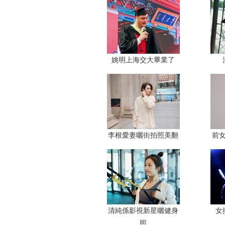
姚明上海交大畢業了
李根愛妻曬街拍照美翻
前
返回頂端
清純係影視新星曬健身
女
照