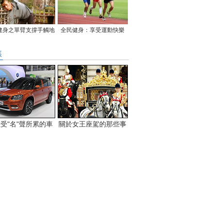
健身之單臂支撐手觸地
全民健身：享受運動快樂
焦