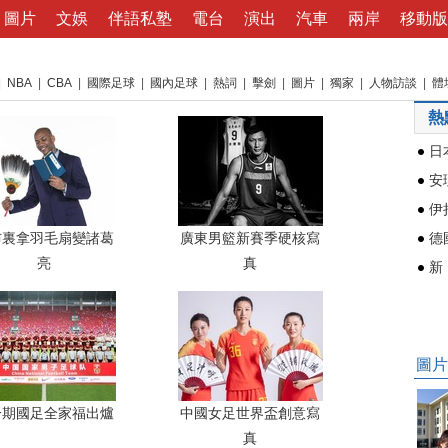
圖片
文娛
伴語私塾
電台
演出
汽車
兩岸
移動版
|
NBA
|
CBA
|
國際足球
|
國內足球
|
熱詞
|
擊劍
|
圖片
|
獨家
|
人物訪談
|
體
熱
布裏拿羽毛扇變諸葛
廣東男籃新賽季硬核寫
亮
真
圖片
一期國足全家福出爐
中國女足世界盃創意寫
真