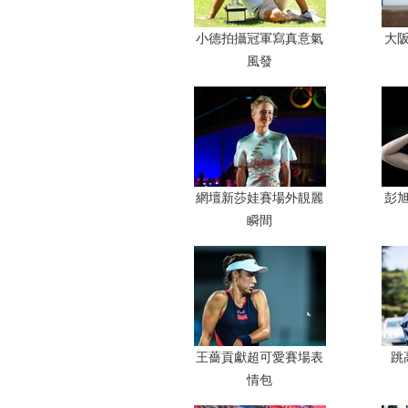
小德拍攝冠軍寫真意氣
大
風發
網壇新莎娃賽場外靚麗
彭
瞬間
王薔貢獻超可愛賽場表
跳
情包