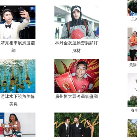
天
大靖亮相車展風度翩
林丹全灰運動套裝顯好
翩
身材
貴陽
樣游泳水下視角美輪
廣州恒大眾將霸氣盡顯
美奐
賽