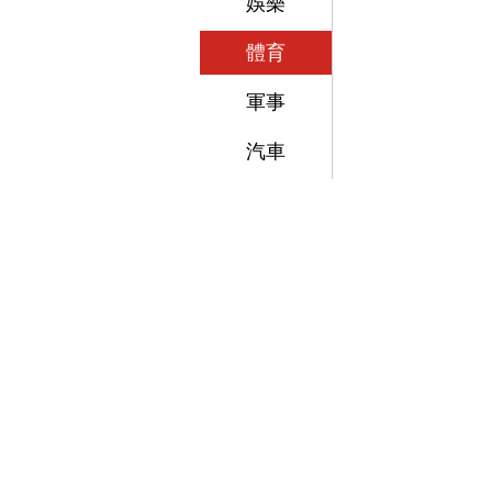
娛樂
體育
軍事
汽車