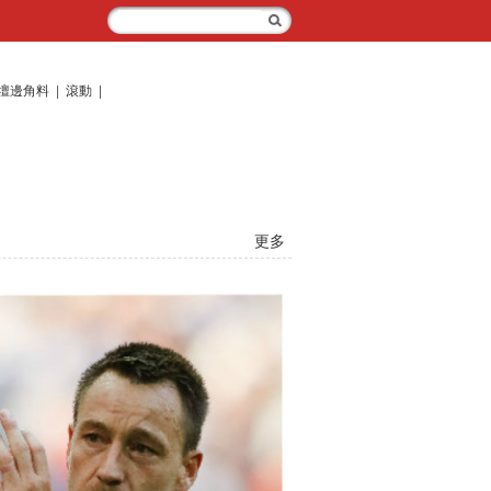
壇邊角料
|
滾動
|
更多