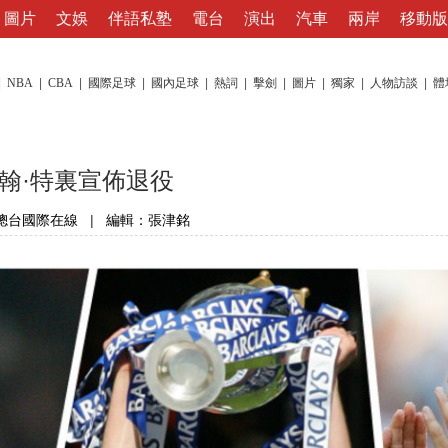
圖片
文娛
伴語私塾
電台
演出
汽車
兩岸
移動版
|
NBA
|
CBA
|
國際足球
|
國內足球
|
熱詞
|
擊劍
|
圖片
|
獨家
|
人物訪談
|
體
翰·特裏宣佈退役
總台國際在線
|
編輯：張津銘