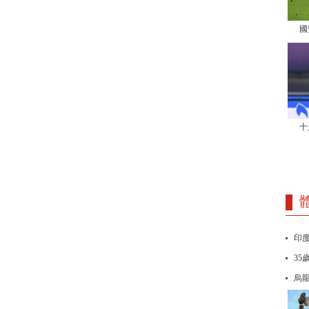
國
十
印度
35
烏