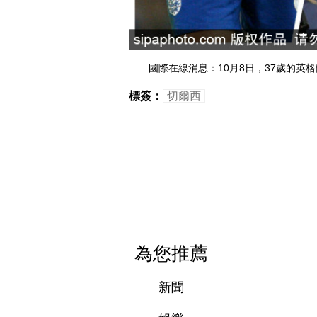
國際在線消息：10月8日，37歲的英格
標簽：
切爾西
為您推薦
新聞