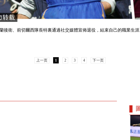
蘭後衛、前切爾西隊長特裏通過社交媒體宣佈退役，結束自己的職業生涯
上一页
1
2
3
4
下一页