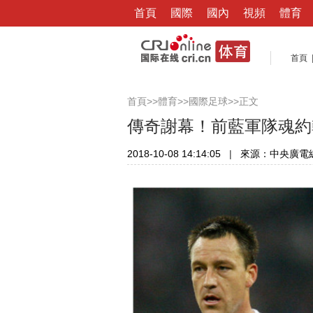
首頁
國際
國內
視頻
體育
首頁
>>
>>
>>正文
首頁
體育
國際足球
傳奇謝幕！前藍軍隊魂約
2018-10-08 14:14:05
|
來源：中央廣電