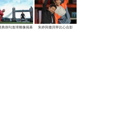
經典倒勾進球雕像揭幕
朱婷與撒貝寧比心合影