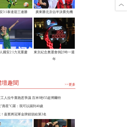
安3:1泰達迎三連勝
廣東勝北京佔半決賽先機
人國安2:1力克重慶
東京紀念奧運會倒計時一週
年
體壇趣聞
>>更多
工人拉牛賽跑惹爭議 百米9秒55超博爾特
歲"壽星"C羅：我可以踢到40歲
龍！嘉賓將冠軍金牌錯頒給第3名