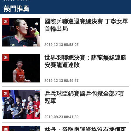
熱門推薦
國際乒聯巡迴賽總決賽 丁寧女單
無
首輪出局
2019-12-13 08:53:05
世界羽聯總決賽：諶龍無緣連勝
無
安賽龍遭連敗
2019-12-13 08:49:57
乒乓球亞錦賽國乒包攬全部7項
無
冠軍
2019-09-23 08:41:30
林丹：爭取奧運資格沒有捷徑可
無