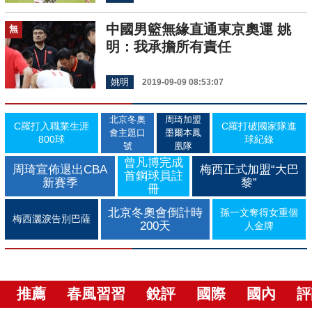
中國男籃無緣直通東京奧運 姚
無
明：我承擔所有責任
姚明
2019-09-09 08:53:07
北京冬奧
周琦加盟
C羅打入職業生涯
C羅打破國家隊進
會主題口
墨爾本鳳
800球
球紀錄
號
凰隊
曾凡博完成
周琦宣佈退出CBA
梅西正式加盟“大巴
首鋼球員註
新賽季
黎”
冊
北京冬奧會倒計時
孫一文奪得女重個
梅西灑淚告別巴薩
200天
人金牌
推薦
春風習習
銳評
國際
國內
評