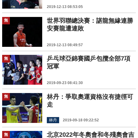
2019-12-13 08:53:05
世界羽聯總決賽：諶龍無緣連勝
無
安賽龍遭連敗
2019-12-13 08:49:57
乒乓球亞錦賽國乒包攬全部7項
無
冠軍
2019-09-23 08:41:30
林丹：爭取奧運資格沒有捷徑可
無
走
林丹
2019-09-18 09:22:52
北京2022年冬奧會和冬殘奧會吉
無