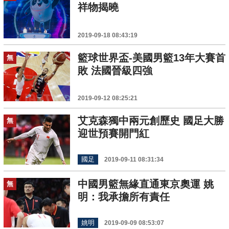
祥物揭曉
2019-09-18 08:43:19
籃球世界盃-美國男籃13年大賽首
無
敗 法國晉級四強
2019-09-12 08:25:21
艾克森獨中兩元創歷史 國足大勝
無
迎世預賽開門紅
國足
2019-09-11 08:31:34
中國男籃無緣直通東京奧運 姚
無
明：我承擔所有責任
姚明
2019-09-09 08:53:07