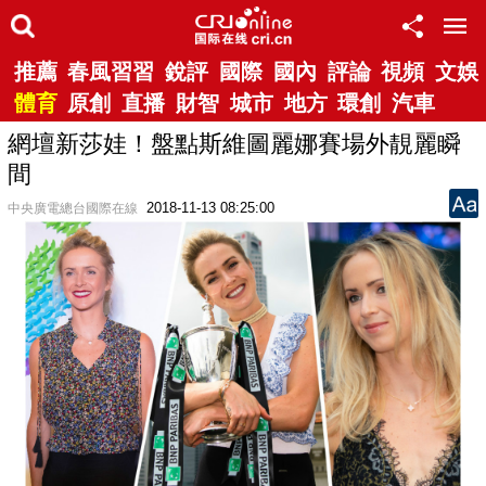
推薦
春風習習
銳評
國際
國內
評論
視頻
文娛
體育
原創
直播
財智
城市
地方
環創
汽車
網壇新莎娃！盤點斯維圖麗娜賽場外靚麗瞬
間
2018-11-13 08:25:00
中央廣電總台國際在線