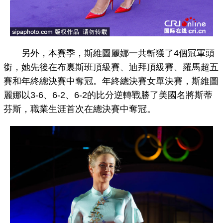
另外，本賽季，斯維圖麗娜一共斬獲了4個冠軍頭
銜，她先後在布裏斯班頂級賽、迪拜頂級賽、羅馬超五
賽和年終總決賽中奪冠。年終總決賽女單決賽，斯維圖
麗娜以3-6、6-2、6-2的比分逆轉戰勝了美國名將斯蒂
芬斯，職業生涯首次在總決賽中奪冠。