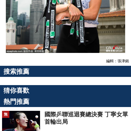
編輯：張津銘
搜索推薦
猜你喜歡
熱門推薦
國際乒聯巡迴賽總決賽 丁寧女單
無
首輪出局