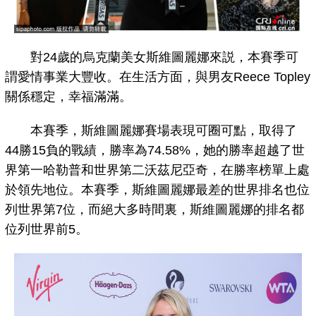
對24歲的烏克蘭美女斯維圖麗娜來説，本賽季可
謂愛情事業大豐收。在生活方面，與男友Reece Topley
關係穩定，幸福滿滿。
本賽季，斯維圖麗娜賽場表現可圈可點，取得了
44勝15負的戰績，勝率為74.58%，她的勝率超越了世
界第一哈勒普和世界第二沃茲尼亞奇，在勝率榜單上處
於領先地位。本賽季，斯維圖麗娜最差的世界排名也位
列世界第7位，而絕大多時間裏，斯維圖麗娜的排名都
位列世界前5。