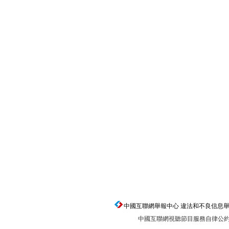
中國互聯網舉報中心 違法和不良信息舉報電話：0
中國互聯網視聽節目服務自律公