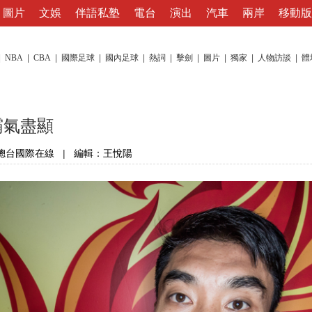
圖片
文娛
伴語私塾
電台
演出
汽車
兩岸
移動版
|
NBA
|
CBA
|
國際足球
|
國內足球
|
熱詞
|
擊劍
|
圖片
|
獨家
|
人物訪談
|
體
霸氣盡顯
總台國際在線
|
編輯：王悅陽