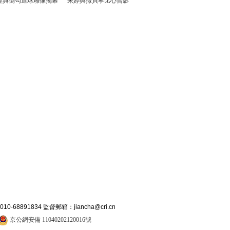
經典倒勾進球雕像揭幕
朱婷與撒貝寧比心合影
891834 監督郵箱：jiancha@cri.cn
京公網安備 11040202120016號