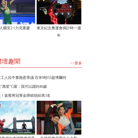
人國安2:1力克重慶
東京紀念奧運會倒計時一週
年
體壇趣聞
>>更多
工人拉牛賽跑惹爭議 百米9秒55超博爾特
歲"壽星"C羅：我可以踢到40歲
龍！嘉賓將冠軍金牌錯頒給第3名