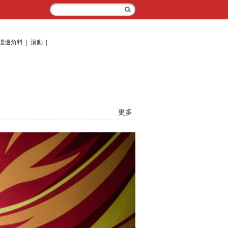
壇邊角料
|
滾動
|
更多