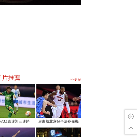
圖片推薦
>>更多
安3:1泰達迎三連勝
廣東勝北京佔半決賽先機