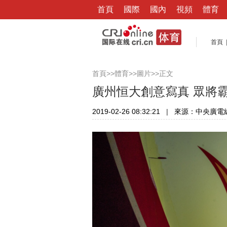
首頁
國際
國內
視頻
體育
首頁
>>
>>
>>正文
首頁
體育
圖片
廣州恒大創意寫真 眾將
2019-02-26 08:32:21
|
來源：中央廣電