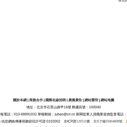
魯尼
關於本網
|
商務合作
|
國際在線招聘
|
廣播廣告
|
網站聲明
|
網站地圖
地址：北京市石景山路甲16號 郵遞區號：100040
10-68891032 舉報郵箱：jubao@cri.cn 新聞從業人員職業道德監督電話：010-68
約
信息網絡傳播視聽節目許可證 0102002 京ICP證
120531
號
京ICP備05064898號