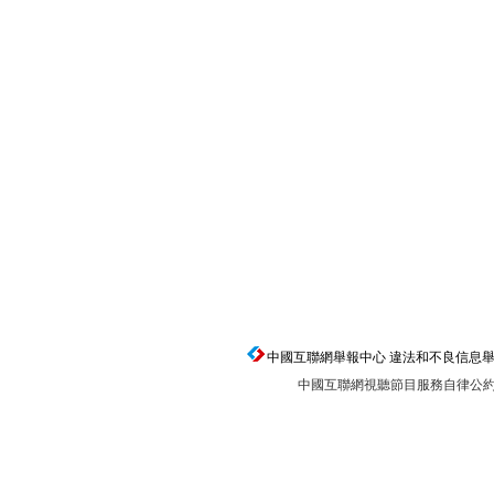
中國互聯網舉報中心 違法和不良信息舉報電話：0
中國互聯網視聽節目服務自律公