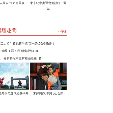
人國安2:1力克重慶
東京紀念奧運會倒計時一週
年
體壇趣聞
>>更多
工人拉牛賽跑惹爭議 百米9秒55超博爾特
歲"壽星"C羅：我可以踢到40歲
龍！嘉賓將冠軍金牌錯頒給第3名
經典倒勾進球雕像揭幕
朱婷與撒貝寧比心合影