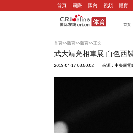
首頁
國際
國內
視頻
體育
首頁
>>
>>
>>正文
首頁
體育
體育
武大靖亮相車展 白色西
2019-04-17 08:50:02
|
來源：中央廣電