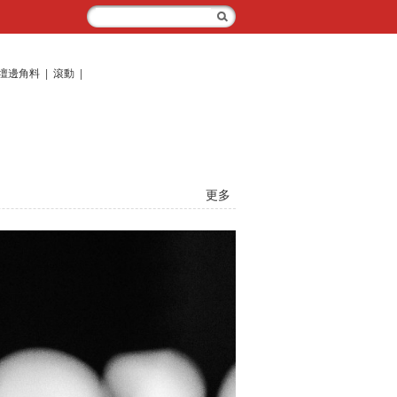
壇邊角料
|
滾動
|
更多