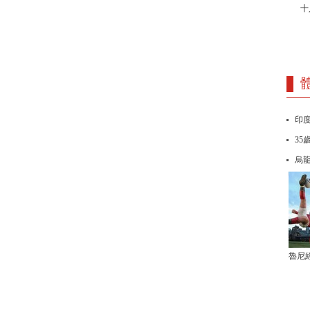
十
印度
35
烏
魯尼