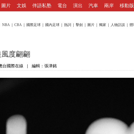
圖片
文娛
伴語私塾
電台
演出
汽車
兩岸
移動版
|
NBA
|
CBA
|
國際足球
|
國內足球
|
熱詞
|
擊劍
|
圖片
|
獨家
|
人物訪談
|
體
裝風度翩翩
總台國際在線
|
編輯：張津銘