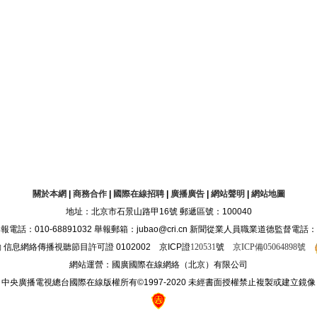
關於本網
|
商務合作
|
國際在線招聘
|
廣播廣告
|
網站聲明
|
網站地圖
地址：北京市石景山路甲16號 郵遞區號：100040
10-68891032 舉報郵箱：jubao@cri.cn 新聞從業人員職業道德監督電話：010-68
約
信息網絡傳播視聽節目許可證 0102002 京ICP證
120531
號
京ICP備05064898號
網站運營：國廣國際在線網絡（北京）有限公司
中央廣播電視總台國際在線版權所有©1997-2020 未經書面授權禁止複製或建立鏡像