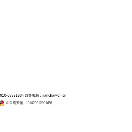
891834 監督郵箱：jiancha@cri.cn
京公網安備 11040202120016號