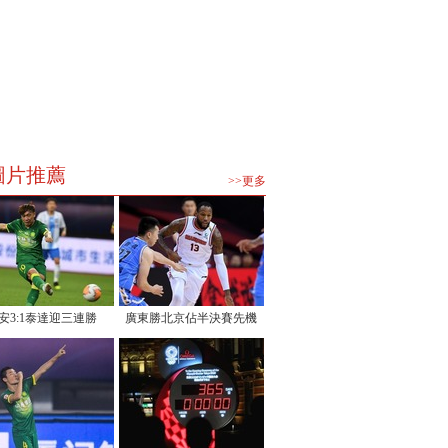
圖片推薦
>>更多
安3:1泰達迎三連勝
廣東勝北京佔半決賽先機