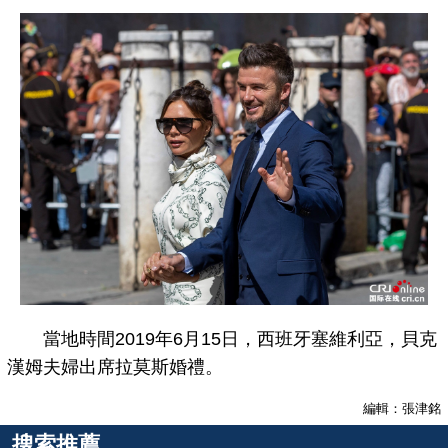
當地時間2019年6月15日，西班牙塞維利亞，貝克
漢姆夫婦出席拉莫斯婚禮。
編輯：張津銘
搜索推薦