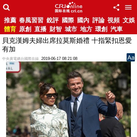
推薦
春風習習
銳評
國際
國內
評論
視頻
文娛
體育
原創
直播
財智
城市
地方
環創
汽車
貝克漢姆夫婦出席拉莫斯婚禮 十指緊扣恩愛
有加
2019-06-17 08:21:08
中央廣電總台國際在線