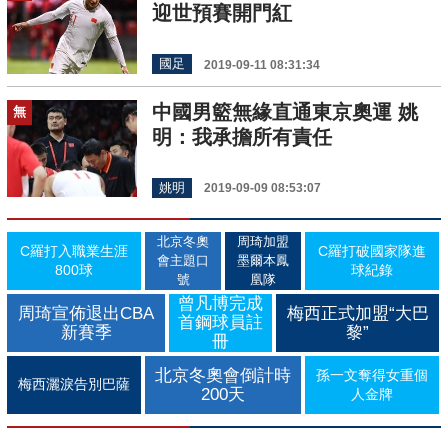
迎世預賽開門紅
國足
2019-09-11 08:31:34
中國男籃無緣直通東京奧運 姚
無
明：我承擔所有責任
姚明
2019-09-09 08:53:07
北京冬奧
周琦加盟
C羅打入職業生涯
C羅打破國家隊進
會主題口
墨爾本鳳
800球
球紀錄
號
凰隊
曾凡博完成
周琦宣佈退出CBA
梅西正式加盟“大巴
首鋼球員註
新賽季
黎”
冊
北京冬奧會倒計時
孫一文奪得女重個
梅西灑淚告別巴薩
200天
人金牌