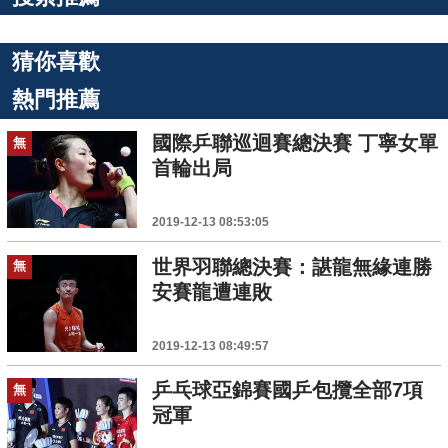
猜你喜歡
熱門推薦
國際乒聯巡迴賽總決賽 丁寧女單
無
首輪出局
2019-12-13 08:53:05
世界羽聯總決賽：諶龍無緣連勝
無
安賽龍遭連敗
2019-12-13 08:49:57
乒乓球亞錦賽國乒包攬全部7項
無
冠軍