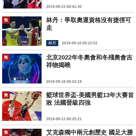
2019-09-23 08:41:30
林丹：爭取奧運資格沒有捷徑可
無
走
林丹
2019-09-18 09:22:52
北京2022年冬奧會和冬殘奧會吉
無
祥物揭曉
2019-09-18 08:43:19
籃球世界盃-美國男籃13年大賽首
無
敗 法國晉級四強
2019-09-12 08:25:21
艾克森獨中兩元創歷史 國足大勝
無