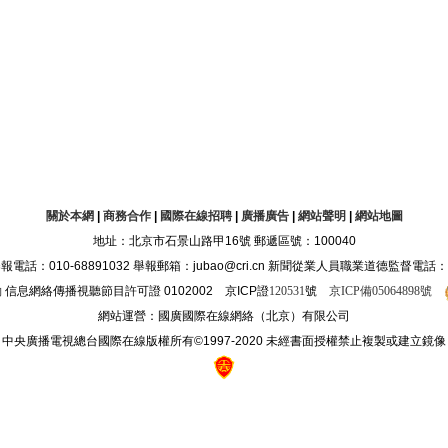
關於本網
|
商務合作
|
國際在線招聘
|
廣播廣告
|
網站聲明
|
網站地圖
地址：北京市石景山路甲16號 郵遞區號：100040
10-68891032 舉報郵箱：jubao@cri.cn 新聞從業人員職業道德監督電話：010-68
約
信息網絡傳播視聽節目許可證 0102002 京ICP證
120531
號
京ICP備05064898號
網站運營：國廣國際在線網絡（北京）有限公司
中央廣播電視總台國際在線版權所有©1997-2020 未經書面授權禁止複製或建立鏡像