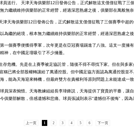
員送行。 天津天海俱樂部12日發佈公告，正式解散這支僅僅征戰了三個
無力繼續維持俱樂部的正常經營，經過深思熟慮之後，俱樂部在萬般無奈下
津天海俱樂部12日發佈公告，正式解散這支僅僅征戰了三個賽季中超的
為繼的絕境，根本無力繼續維持俱樂部的正常經營，經過深思熟慮之後
一個賽季便獲得季軍，次年更是在亞冠賽場踢進了八強。這支一度擁有
精神，在中國足壇吸引了不少擁躉。
生存危機。先是在上賽季被足協託管，隨後不得不尋找下家。但在與多家
3日宣稱已將全部股權轉讓給了萬通控股。但中國足協方面認為萬通控股並
海，能為天海迎來轉機，但最終雙方在責權利等原則問題上未能達成一致
員深表惋惜。天海教練組組長李瑋鋒説，天海提供了寶貴的平臺，讓自
今俱樂部解散，倍感遺憾和悲痛。球員張誠則表示“遺憾但不後悔”，因
上一页
1
2
3
4
5
6
下一页