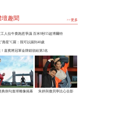
體壇趣聞
>>更多
工人拉牛賽跑惹爭議 百米9秒55超博爾特
歲"壽星"C羅：我可以踢到40歲
龍！嘉賓將冠軍金牌錯頒給第3名
經典倒勾進球雕像揭幕
朱婷與撒貝寧比心合影