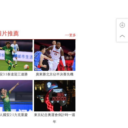
圖片推薦
>>更多
安3:1泰達迎三連勝
廣東勝北京佔半決賽先機
人國安2:1力克重慶
東京紀念奧運會倒計時一週
年