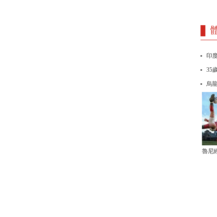
印度
35
烏
魯尼