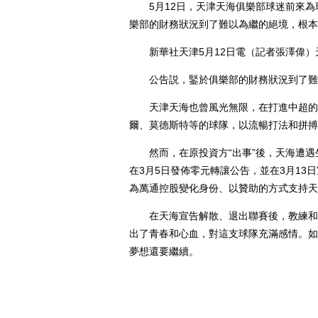
5月12日，天津天海俱樂部球迷前來為球
樂部的財務狀況到了難以為繼的絕境，根本
新華社天津5月12日電（記者張澤偉）天
公告説，鋻於俱樂部的財務狀況到了難以
天津天海也曾風光無限，在打進中超的第
爾、莫德斯特等的球隊，以流暢打法和拼搏
然而，在原投資方“出事”後，天海遭遇
在3月5日發佈零元轉讓公告，並在3月1
為萬通控股變化身份、以贊助的方式支持天
在天海宣告解散、退出聯賽後，教練和球
出了青春和心血，對這支球隊充滿感情。如
夢想還要繼續。