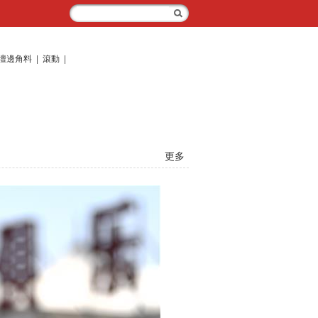
壇邊角料
|
滾動
|
更多