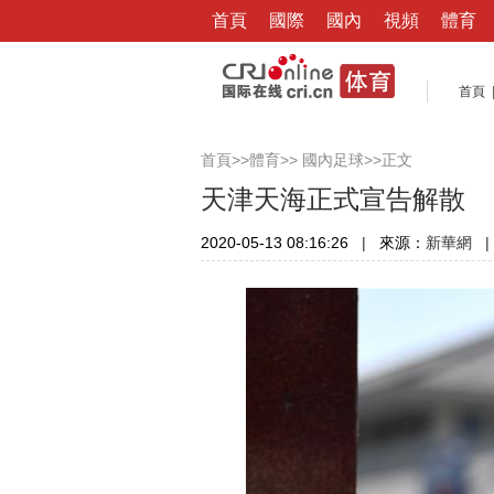
首頁
國際
國內
視頻
體育
首頁
>>
>>
>>正文
首頁
體育
國內足球
天津天海正式宣告解散
2020-05-13 08:16:26
|
來源：
|
新華網