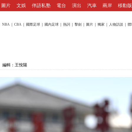
圖片
文娛
伴語私塾
電台
演出
汽車
兩岸
移動版
|
NBA
|
CBA
|
國際足球
|
國內足球
|
熱詞
|
擊劍
|
圖片
|
獨家
|
人物訪談
|
體
編輯：王悅陽