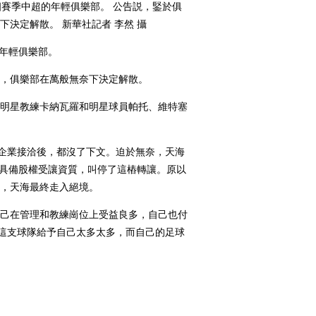
賽季中超的年輕俱樂部。 公告説，鋻於俱
決定解散。 新華社記者 李然 攝
年輕俱樂部。
，俱樂部在萬般無奈下決定解散。
明星教練卡納瓦羅和明星球員帕托、維特塞
企業接洽後，都沒了下文。迫於無奈，天海
不具備股權受讓資質，叫停了這樁轉讓。原以
，天海最終走入絕境。
己在管理和教練崗位上受益良多，自己也付
為這支球隊給予自己太多太多，而自己的足球