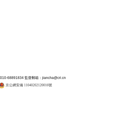
891834 監督郵箱：jiancha@cri.cn
京公網安備 11040202120016號