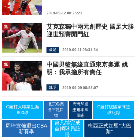
2019-09-12 08:25:21
艾克森獨中兩元創歷史 國足大勝
無
迎世預賽開門紅
國足
2019-09-11 08:31:34
中國男籃無緣直通東京奧運 姚
無
明：我承擔所有責任
姚明
2019-09-09 08:53:07
北京冬奧
周琦加盟
C羅打入職業生涯
C羅打破國家隊進
會主題口
墨爾本鳳
800球
球紀錄
號
凰隊
曾凡博完成
周琦宣佈退出CBA
梅西正式加盟“大巴
首鋼球員註
新賽季
黎”
冊