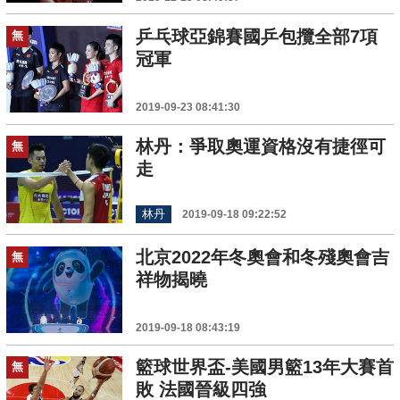
乒乓球亞錦賽國乒包攬全部7項
無
冠軍
2019-09-23 08:41:30
林丹：爭取奧運資格沒有捷徑可
無
走
林丹
2019-09-18 09:22:52
北京2022年冬奧會和冬殘奧會吉
無
祥物揭曉
2019-09-18 08:43:19
籃球世界盃-美國男籃13年大賽首
無
敗 法國晉級四強