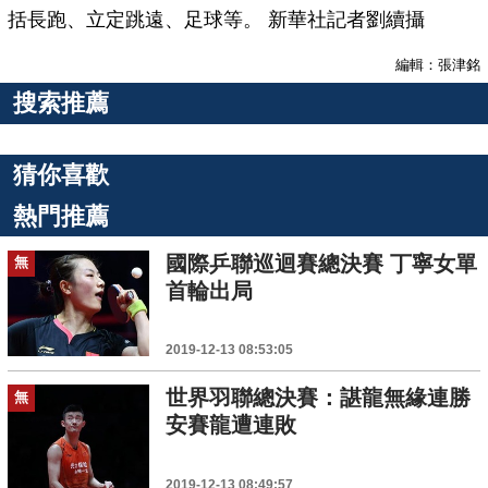
括長跑、立定跳遠、足球等。 新華社記者劉續攝
編輯：張津銘
搜索推薦
猜你喜歡
熱門推薦
國際乒聯巡迴賽總決賽 丁寧女單
無
首輪出局
2019-12-13 08:53:05
世界羽聯總決賽：諶龍無緣連勝
無
安賽龍遭連敗
2019-12-13 08:49:57