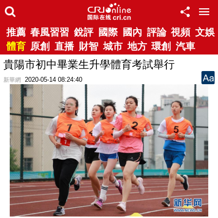
推薦
春風習習
銳評
國際
國內
評論
視頻
文娛
體育
原創
直播
財智
城市
地方
環創
汽車
貴陽市初中畢業生升學體育考試舉行
2020-05-14 08:24:40
新華網