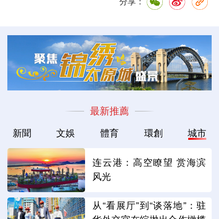
分享：
最新推薦
新聞
文娛
體育
環創
城市
连云港：高空瞭望 赏海滨
风光
从“看展厅”到“谈落地”：驻