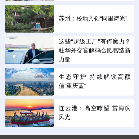
苏州：校地共创“同里诗光”
这些“超级工厂”有何魔力？
驻华外交官解码合肥智造新
力量
生态守护 持续解锁高颜
值“重庆蓝”
连云港：高空瞭望 赏海滨
风光