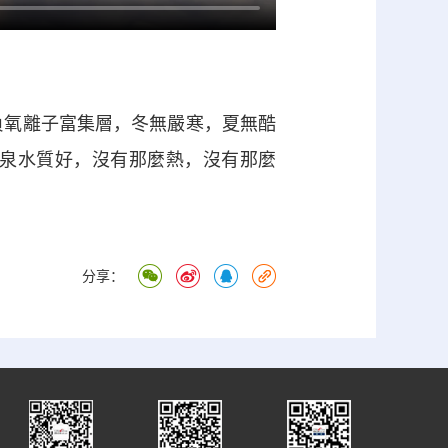
負氧離子富集層，冬無嚴寒，夏無酷
溫泉水質好，沒有那麼熱，沒有那麼
分享：