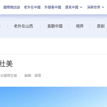
國際微訪談
老外在中國
外媒看中國
遇見中國
深耕世界
洋
|
老外在山西
|
直觀中國
|
視界
|
原創
壯美
總台國際在線
編輯：薛陽