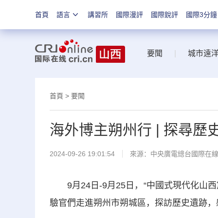
首頁
語言
講習所
國際漫評
國際銳評
國際3分鐘
要聞
|
城市遠
首頁
>
要聞
海外博主朔州行 | 探尋歷
2024-09-26 19:01:54
來源：中央廣電總台國際在
9月24日-9月25日，“中國式現代化山
驗官們走進朔州市朔城區，探訪歷史遺跡，