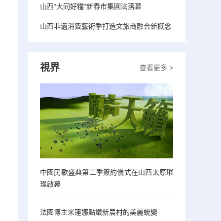
山西“大同好糧”新春市集圓滿落幕
山西非遺消費藝術季打造文旅商融合新概念
視界
查看更多 >
中國民歌盛典第二季簽約儀式在山西太原璀
璨啟幕
法國博主米蓮娜點讚新農村的美麗蛻變