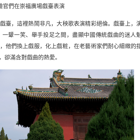
驗官們在崇福廣場戲臺表演
臺，這裡熱鬧非凡，大秧歌表演精彩絕倫。戲臺上，
，一顰一笑、舉手投足之間，盡顯中國傳統戲曲的迷人
，他們換上戲服，化上戲粧，在老藝術家們耐心細緻的
，卻滿含對戲曲的熱愛。