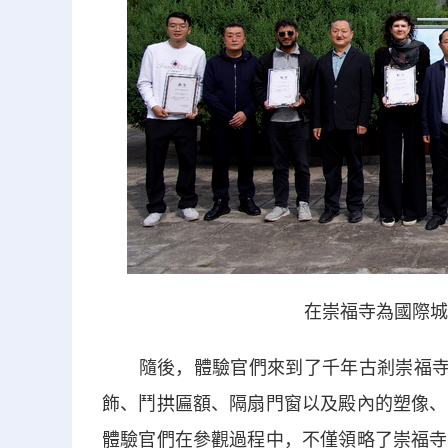
在崇福寺為國際城
隨後，體驗官們來到了千年古剎崇福寺。
飾、鬥拱匾額、隔扇門窗以及殿內的塑像、
體驗官們在參觀過程中，不僅領略了崇福寺