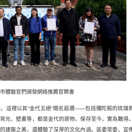
市體驗官們頒發網絡推薦官聘書
這裡以其“金代五絕”聞名遐邇——包括彌陀殿的琉璃
背光、壁畫等，都是金代的原物，保存至今，實為難得
的建築之美，還體驗了深厚的文化內涵。區委常委、宣