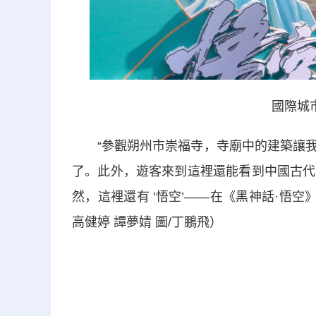
國際城
“參觀朔州市崇福寺，寺廟中的建築讓我
了。此外，遊客來到這裡還能看到中國古代
然，這裡還有 '悟空’——在《黑神話·悟
高健婷 譚夢婧 圖/丁鵬飛）