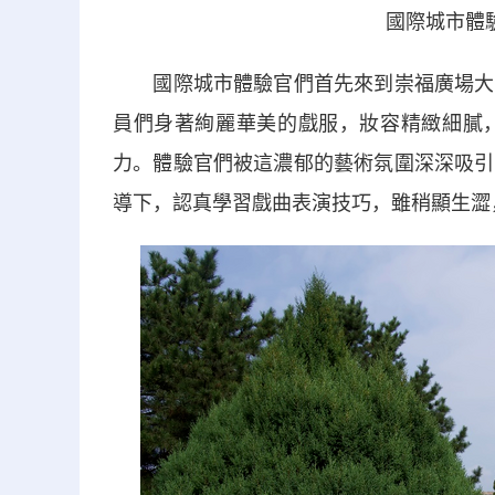
國際城市體
國際城市體驗官們首先來到崇福廣場大戲
員們身著絢麗華美的戲服，妝容精緻細膩
力。體驗官們被這濃郁的藝術氛圍深深吸引
導下，認真學習戲曲表演技巧，雖稍顯生澀