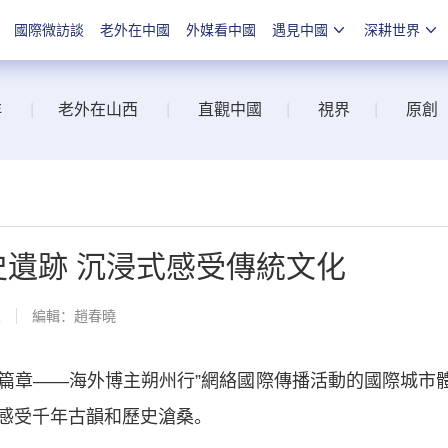
國際微訪談
老外在中國
外媒看中國
遇見中國
深耕世界
洋
|
老外在山西
|
直觀中國
|
視界
|
原創
史遺跡 沉浸式感受傳統文化
線
編輯：趙春曉
西篇章——海外博主朔州行”網絡國際傳播活動的國際城市
感受千年古韻和歷史滄桑。