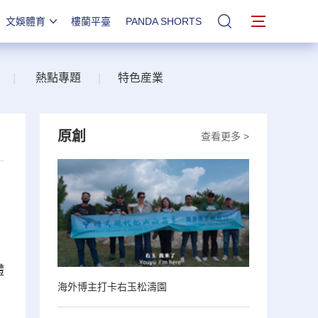
文娛體育
樓蘭平臺
PANDA SHORTS
站內搜索
|
熱點專題
|
特色産業
原創
查看更多 >
體
海外博主打卡右玉松濤園