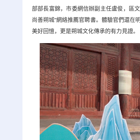
部部長富錦，市委網信辦副主任盧俊，區文
尚善朔城”網絡推薦官聘書。體驗官們還在
美好回憶，更是朔城文化傳承的有力見證。