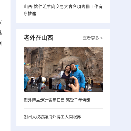
山西·懷仁羔羊肉交易大會各項籌備工作有
序推進
演
魅
老外在山西
查看更多 >
指
海外博主走進雲岡石窟 感受千年佛韻
朔州大秧歌讓海外博主大開眼界