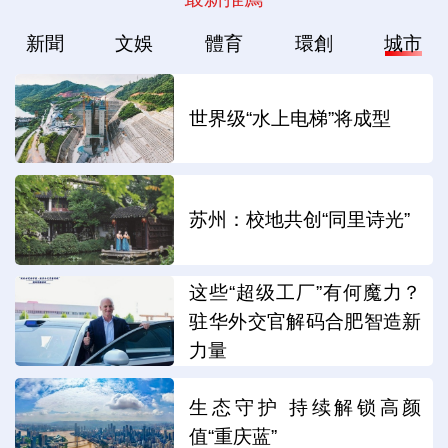
新聞
文娛
體育
環創
城市
世界级“水上电梯”将成型
苏州：校地共创“同里诗光”
这些“超级工厂”有何魔力？
驻华外交官解码合肥智造新
力量
生态守护 持续解锁高颜
值“重庆蓝”