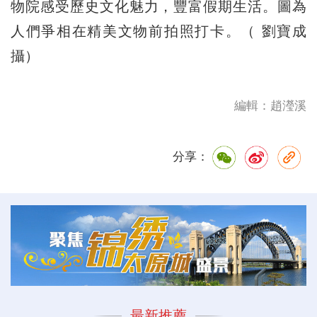
物院感受歷史文化魅力，豐富假期生活。圖為
人們爭相在精美文物前拍照打卡。（ 劉寶成
攝）
編輯：趙瀅溪
分享：
最新推薦