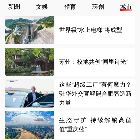
新聞
文娛
體育
環創
城市
世界级“水上电梯”将成型
苏州：校地共创“同里诗光”
这些“超级工厂”有何魔力？
驻华外交官解码合肥智造新
力量
生态守护 持续解锁高颜
值“重庆蓝”