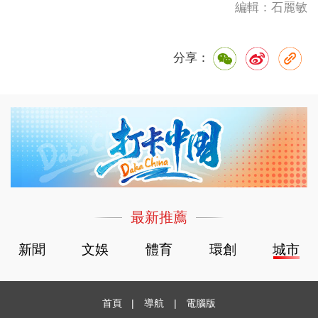
編輯：石麗敏
分享：
最新推薦
新聞
文娛
體育
環創
城市
首頁
|
導航
|
電腦版