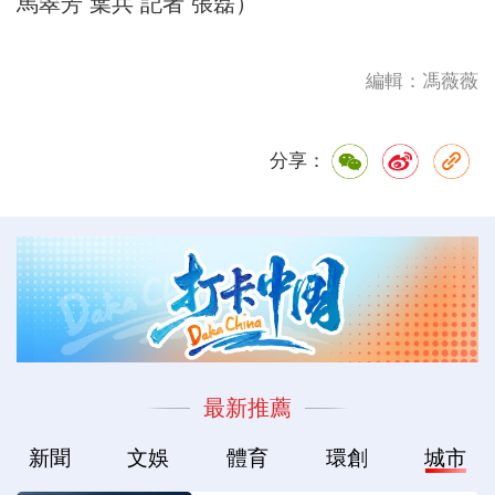
馬翠芳 葉兵 記者 張磊）
編輯：馮薇薇
分享：
最新推薦
新聞
文娛
體育
環創
城市