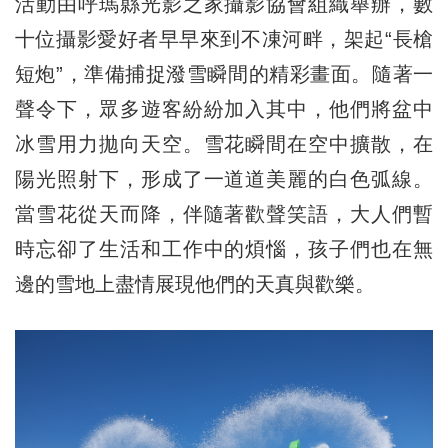
活動由呼瑪縣光影之家攝影協會組織舉辦，數
十位攝影愛好者早早來到不凍河畔，架起“長槍
短炮”，準備捕捉潑雪瞬間的精彩畫面。隨著一
聲令下，眾多遊客紛紛加入其中，他們將盆中
冰雪用力拋向天空。雪花瞬間在空中擴散，在
陽光照射下，形成了一道道美麗的白色弧線。
當雪花從天而降，伴隨著歡聲笑語，大人們暫
時忘卻了生活和工作中的煩惱，孩子們也在無
邊的雪地上盡情展現他們的天真與歡樂。