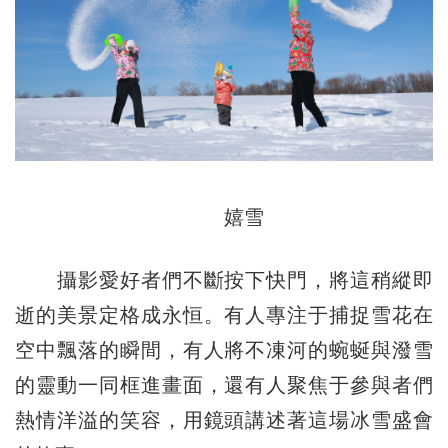
嬉雪
攝影愛好者們不斷按下快門，將這稍縱即
逝的美景定格成永恒。有人專注于捕捉雪花在
空中飄落的瞬間，有人將不凍河的蜿蜒與潑雪
的靈動一同框進畫面，還有人聚焦于參與者們
熱情洋溢的笑容，用鏡頭講述著這場冰雪盛會