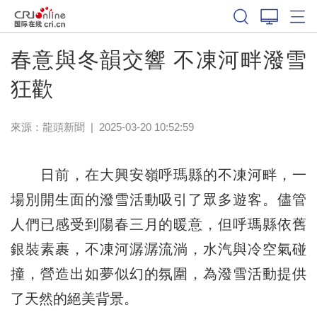
春意與冬韻交響 不凍河畔潑雪
狂歡
來源：
龍頭新聞
|
2025-03-20 10:52:59
日前，在大興安嶺呼瑪縣的不凍河畔，一
場別開生面的潑雪活動吸引了眾多遊客。儘管
人們已感受到陽春三月的暖意，但呼瑪縣依舊
銀裝素裹，不凍河潺潺流淌，水汽與冷空氣碰
撞，營造出如夢似幻的氛圍，為潑雪活動提供
了天然的絕美背景。