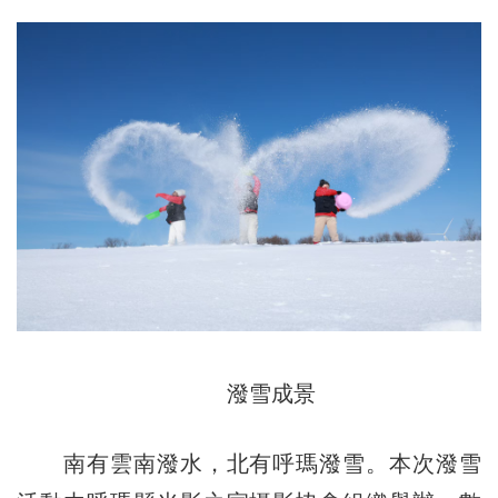
潑雪成景
南有雲南潑水，北有呼瑪潑雪。本次潑雪