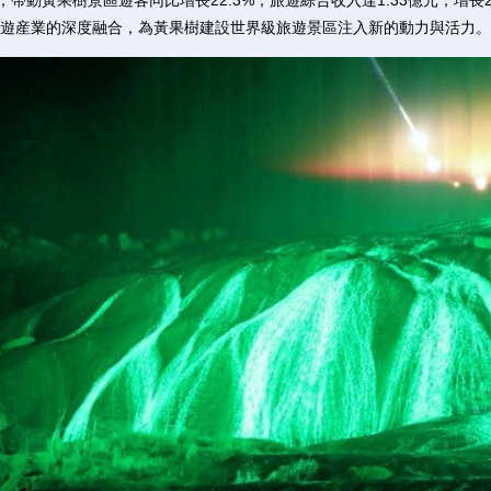
動黃果樹景區遊客同比增長22.3%，旅遊綜合收入達1.33億元，增長2
遊産業的深度融合，為黃果樹建設世界級旅遊景區注入新的動力與活力。