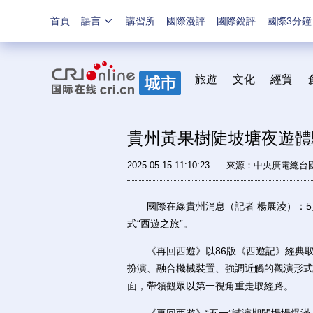
首頁
語言
講習所
國際漫評
國際銳評
國際3分鐘
旅遊
文化
經貿
貴州黃果樹陡坡塘夜遊體驗
2025-05-15 11:10:23
來源：
中央廣電總台
國際在線貴州消息（記者 楊展淩）：5月
式“西遊之旅”。
《再回西遊》以86版《西遊記》經典取景
扮演、融合機械裝置、強調近觸的觀演形式
面，帶領觀眾以第一視角重走取經路。