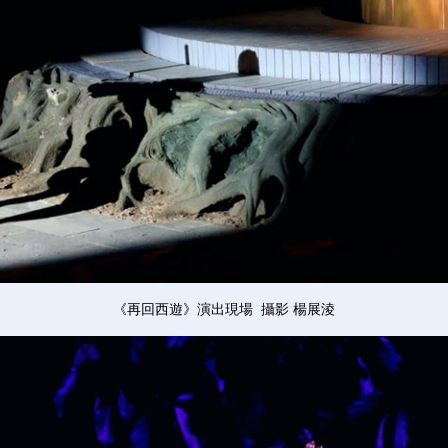
《再回西遊》演出現場 攝影 楊展淩