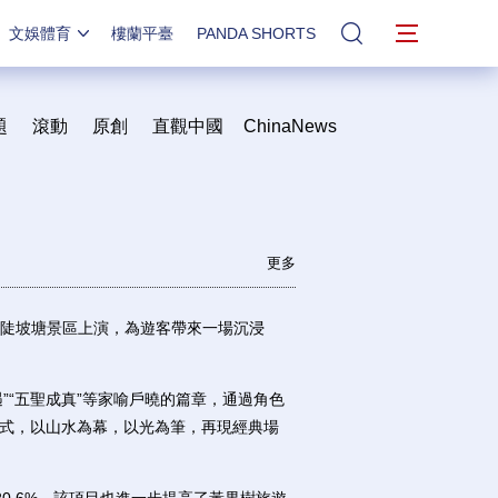
文娛體育
樓蘭平臺
PANDA SHORTS
站內搜索
題
滾動
原創
直觀中國
ChinaNews
更多
陡坡塘景區上演，為遊客帶來一場沉浸
”“五聖成真”等家喻戶曉的篇章，通過角色
模式，以山水為幕，以光為筆，再現經典場