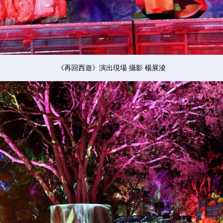
《再回西遊》演出現場 攝影 楊展淩