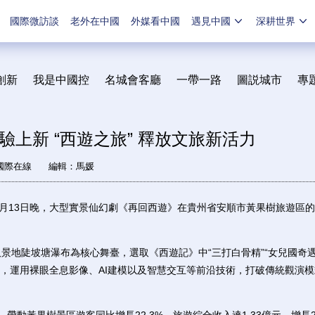
國際微訪談
老外在中國
外媒看中國
遇見中國
深耕世界
創新
我是中國控
名城會客廳
一帶一路
圖説城市
專
上新 “西遊之旅” 釋放文旅新活力
國際在線
編輯：馬媛
13日晚，大型實景仙幻劇《再回西遊》在貴州省安順市黃果樹旅遊區的
地陡坡塘瀑布為核心舞臺，選取《西遊記》中“三打白骨精”“女兒國奇遇
，運用裸眼全息影像、AI建模以及智慧交互等前沿技術，打破傳統觀演