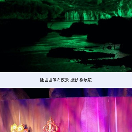
陡坡塘瀑布夜景 攝影 楊展淩