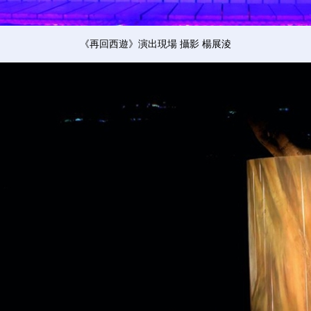
《再回西遊》演出現場 攝影 楊展淩