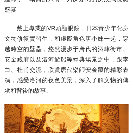
盛宴。
戴上專業的VR頭顯眼鏡，日本青少年化身
文物修復實習生，和虛擬角色唐小妹一起，穿
越時空的壁壘，悠然漫步于唐代的酒肆街市、
安金藏府以及洛河遊船等經典場景之中，跟李
白、杜甫交流，欣賞唐代樂師安金藏的精彩表
演，感受洛河的夜色美景，深入了解文物的傳
承和背後的故事。