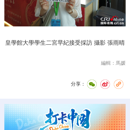
皇學館大學學生二宮早紀接受採訪 攝影 張雨晴
編輯：馬媛
分享：