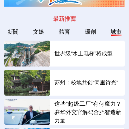
最新推薦
新聞
文娛
體育
環創
城市
世界级“水上电梯”将成型
苏州：校地共创“同里诗光”
这些“超级工厂”有何魔力？
驻华外交官解码合肥智造新
力量