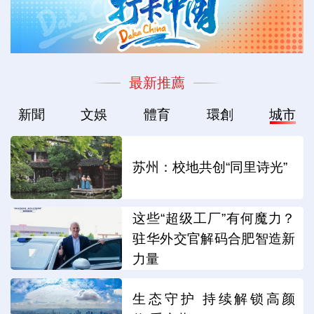
最新推薦
新聞
文娛
體育
環創
城市
苏州：校地共创“同里诗光”
这些“超级工厂”有何魔力？
驻华外交官解码合肥智造新
力量
生态守护 持续解锁高颜