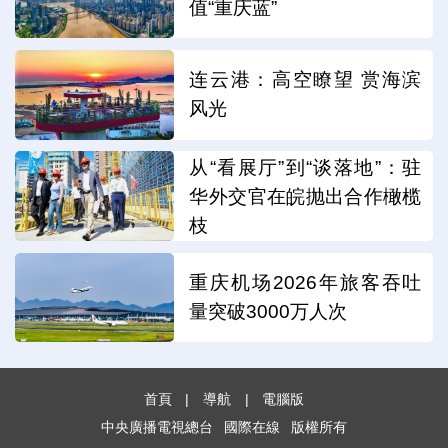
值“重庆蓝”
连云港：高空瞭望 赏海滨
风光
从“看展厅”到“谈落地”：驻
华外交官在皖抛出合作橄榄
枝
重庆机场2026年旅客吞吐
量突破3000万人次
首頁
|
導航
|
電腦版
中央廣播電視總台
國際在線
版權所有