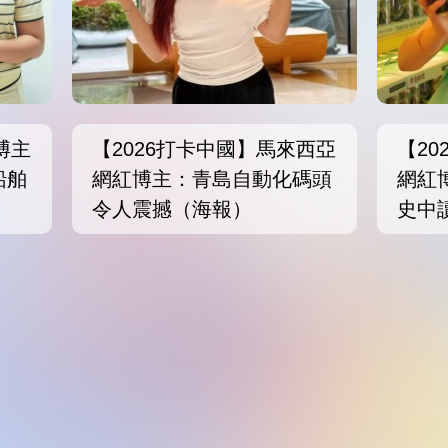
博主
【2026打卡中國】馬來西亞
【2
船舶
網紅博主：青島自動化碼頭
網紅
令人震撼（海報）
史中