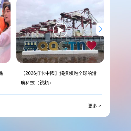
進
【2026打卡中國】觸摸領跑全球的港
【202
航科技（視頻）
智聯（
更多 >