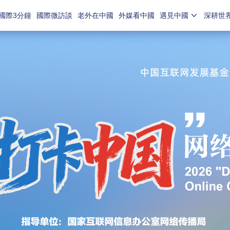
國際3分鐘
國際微訪談
老外在中國
外媒看中國
遇見中國
深耕世