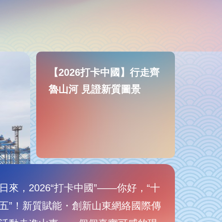
【2026打卡中國】行走齊
魯山河 見證新質圖景
日來，2026“打卡中國”——你好，“十
五”！新質賦能・創新山東網絡國際傳