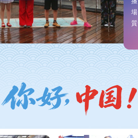
播
場
質