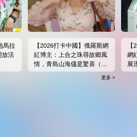
地馬拉
【2026打卡中國】俄羅斯網
【
開放活
紅博主：上合之珠尋故鄉風
網
情，青島山海儘是驚喜（海
展
報）
更多 >