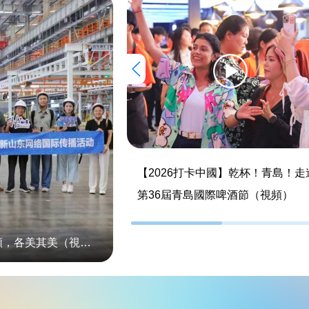
【2026打卡中國】乾杯！青島！走
第36屆青島國際啤酒節（視頻）
【2026打卡中國】濟寧・濱州・青島：新質同頻，各美其美（視頻）