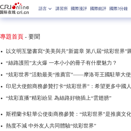
語言
講習所
國際漫評
國際銳評
國際3分鐘
專題首頁
-
要聞
以文明互鑒書寫“美美與共”新篇章 第八屆“炫彩世界”
“絲路護照”太火爆 一本小小的冊子有什麼魅力？
“炫彩世界”活動最美“推薦官”——摩洛哥王國駐華大
印尼大使館商務參贊打卡“炫彩世界”：希望更多中國
“炫彩直播”精彩紛呈 為絲路好物插上“雲翅膀”
斯裡蘭卡駐華公使銜商務參贊：“炫彩世界”是推廣文
熱度不減 中外友人共同體驗“炫彩世界”