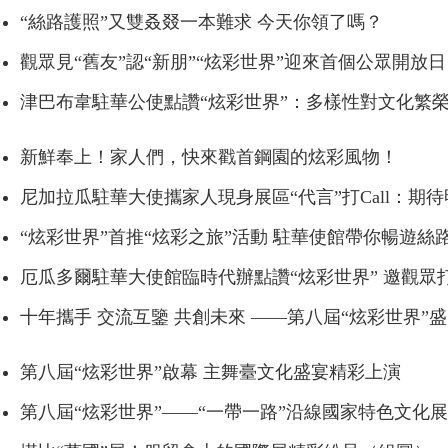
“絲路護照”又雙叒叕一本難求 今天你領了嗎？
觀眾見“舊友”認“新朋”“炫彩世界”迎來首個公眾開放日
津巴布韋駐華公使點讚“炫彩世界”：多樣性對文化繁
新鮮奉上！家人們，快來戳首鋼園的炫彩風物！
尼加拉瓜駐華大使攜家人現身展區“代言”打Call：期
“炫彩世界”首推“炫彩之旅”活動 駐華使館帶你暢遊絲
厄瓜多爾駐華大使館臨時代辦點讚“炫彩世界” 邀觀眾
十年攜手 交流互鑒 共創未來 ——第八屆“炫彩世界”
第八屆“炫彩世界”啟幕 主舞臺文化盛宴精彩上演
第八屆“炫彩世界”——“一帶一路”沿線國家特色文化