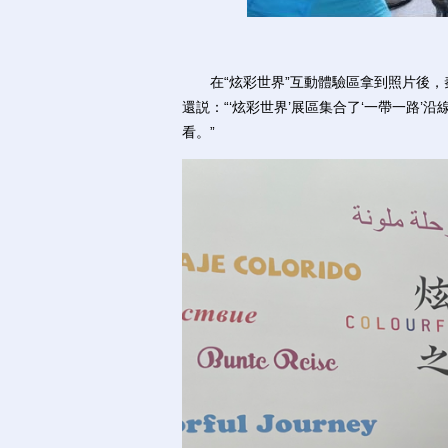
在“炫彩世界”互動體驗區拿到照片後，秦
還説：“‘炫彩世界’展區集合了‘一帶一路
看。”