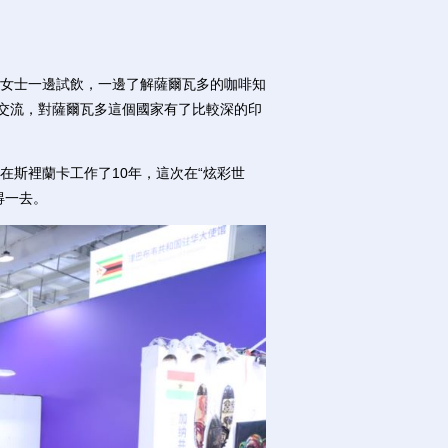
女士一邊試飲，一邊了解薩爾瓦多的咖啡知
員交流，對薩爾瓦多這個國家有了比較深的印
斯裡蘭卡工作了10年，這次在“炫彩世
得一去。