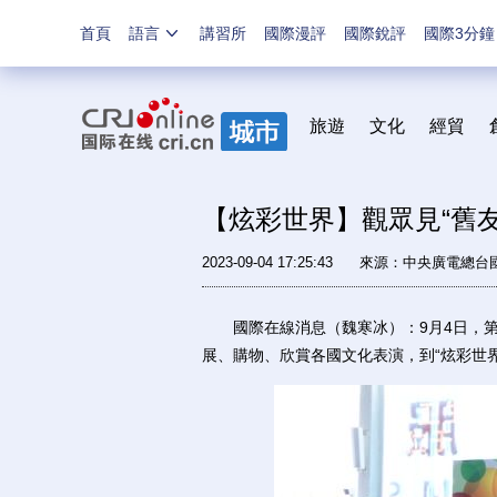
首頁
語言
講習所
國際漫評
國際銳評
國際3分鐘
旅遊
文化
經貿
【炫彩世界】觀眾見“舊友
2023-09-04 17:25:43
來源：中央廣電總台
國際在線消息（魏寒冰）：9月4日，第八
展、購物、欣賞各國文化表演，到“炫彩世