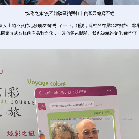
“炫彩之旅”交互體驗區拍照打卡的觀眾絡繹不絕
女士迫不及待地發朋友圈“秀”了一下。她説，這裡的布景非常鮮艷、非
’沿線國家各式各樣的産品和文化，非常值得來體驗。我也被絲路文化‘種草