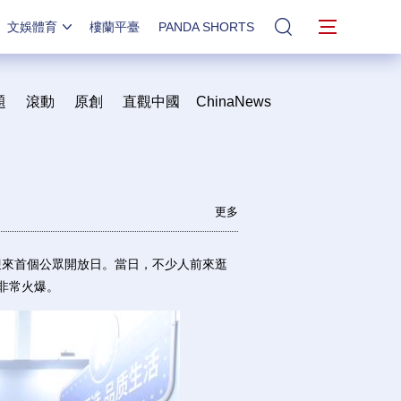
文娛體育
樓蘭平臺
PANDA SHORTS
站內搜索
題
滾動
原創
直觀中國
ChinaNews
更多
迎來首個公眾開放日。當日，不少人前來逛
非常火爆。