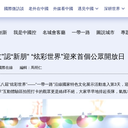
國際微訪談
老外在中國
外媒看中國
遇見中國
深耕世界
創新
我是中國控
名城會客廳
一帶一路
圖説城市
專
”認“新朋” “炫彩世界”迎來首個公眾開放日
國際在線
編輯：馬明仁
屆“炫彩世界”——“一帶一路”沿線國家特色文化展示活動進入第3天，
界”互動體驗區拍照打卡的觀眾更是絡繹不絕，大家早早地排起長隊，氣氛