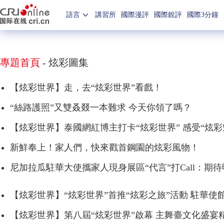
語言
講習所
國際漫評
國際銳評
國際3分鐘
專題首頁
-
炫彩圖集
【炫彩世界】走，去“炫彩世界”看戲！
“絲路護照”又雙叒叕一本難求 今天你領了嗎？
【炫彩世界】泰國網紅博主打卡“炫彩世界” 感受“炫彩
新鮮奉上！家人們，快來戳首鋼園的炫彩風物！
尼加拉瓜駐華大使攜家人現身展區“代言”打Call：期
【炫彩世界】“炫彩世界”首推“炫彩之旅”活動 駐華
【炫彩世界】第八屆“炫彩世界”啟幕 主舞臺文化盛宴