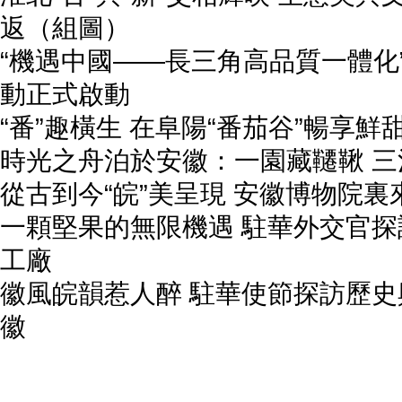
返（組圖）
“機遇中國——長三角高品質一體化
動正式啟動
“番”趣橫生 在阜陽“番茄谷”暢享鮮
時光之舟泊於安徽：一園藏韆鞦 三
從古到今“皖”美呈現 安徽博物院裏
一顆堅果的無限機遇 駐華外交官
工廠
徽風皖韻惹人醉 駐華使節探訪歷
徽