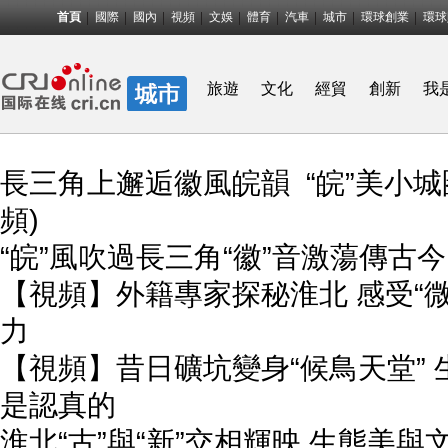
首頁
國際
國內
視頻
文娛
體育
汽車
城市
環球創業
環球
旅遊
文化
經貿
創新
我
長三角上邂逅徽風皖韻  “皖”美小城
頻)
“皖”風吹過長三角“徽”音激蕩傳古今
【視頻】外籍專家探秘淮北 感受“
力
【視頻】昔日礦坑變身“候鳥天堂”
是認真的
淮北“古”與“新”交相輝映 生態美