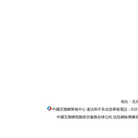
地址：北京
中國互聯網舉報中心
違法和不良信息舉報電話：010-674
中國互聯網視聽節目服務自律公約
信息網絡傳播視聽節