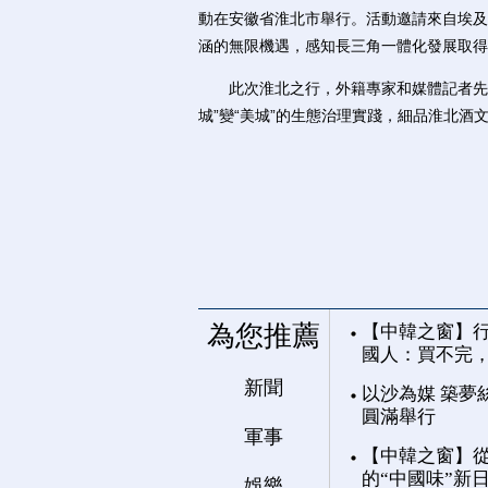
動在安徽省淮北市舉行。活動邀請來自埃及
涵的無限機遇，感知長三角一體化發展取得
此次淮北之行，外籍專家和媒體記者先後
城”變“美城”的生態治理實踐，細品淮北
為您推薦
【中韓之窗】行
國人：買不完
新聞
以沙為媒 築夢
圓滿舉行
軍事
【中韓之窗】從
的“中國味”新
娛樂