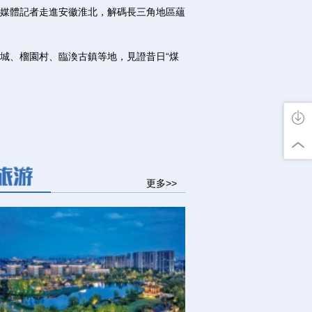
媒體記者走進安徽淮北，解碼長三角地區蘊
、榴園村、臨渙古鎮等地，見證昔日“煤
更多>>