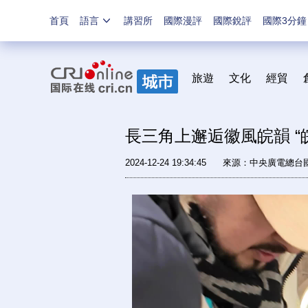
首頁
語言
講習所
國際漫評
國際銳評
國際3分鐘
旅遊
文化
經貿
長三角上邂逅徽風皖韻 “
2024-12-24 19:34:45
來源：中央廣電總台