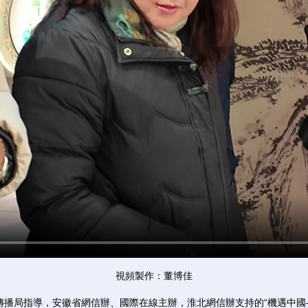
視頻製作：董博佳
傳播局指導，安徽省網信辦、國際在線主辦，淮北網信辦支持的“機遇中國