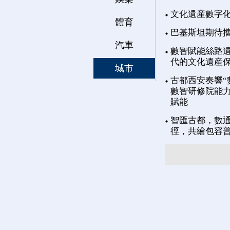
文化遺産數字
體育
巴基斯坦期待
汽車
數智賦能絲路遺
代的文化遺産
城市
古都西安奏響“
數智研修院能力
賦能
智匯古都，數通
徑，共繪包容