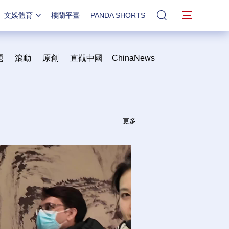
文娛體育
樓蘭平臺
PANDA SHORTS
站內搜索
題
滾動
原創
直觀中國
ChinaNews
更多