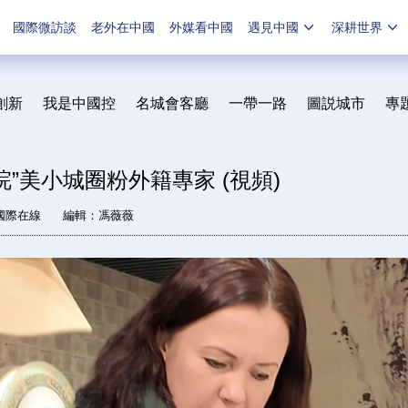
國際微訪談
老外在中國
外媒看中國
遇見中國
深耕世界
創新
我是中國控
名城會客廳
一帶一路
圖説城市
專
皖”美小城圈粉外籍專家 (視頻)
國際在線
編輯：馮薇薇