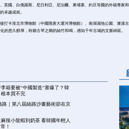
、英國、白俄羅斯、尼日利亞、尼泊爾、柬埔寨、約旦等國的外籍專家和
的卓越成就。
打卡淮北市博物館（中國隋唐大運河博物館）、南湖濕地公園、濉溪古城
酒文化的悠久醇厚，聆聽古琴之鄉的絲竹和鳴，感知千年古城的文脈綿延。
李箱要被“中國製造”塞爆了？韓
，根本買不完
絲路｜第八屆絲路沙畫藝術節在京
麻辣小龍蝦到奶茶 看韓國年輕人
日常！