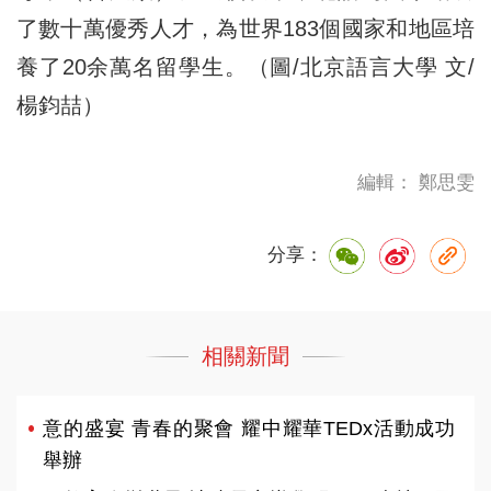
了數十萬優秀人才，為世界183個國家和地區培
養了20余萬名留學生。（圖/北京語言大學 文/
楊鈞喆）
編輯： 鄭思雯
分享：
相關新聞
意的盛宴 青春的聚會 耀中耀華TEDx活動成功
舉辦