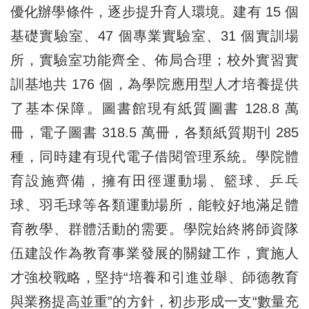
優化辦學條件，逐步提升育人環境。建有 15 個
基礎實驗室、47 個專業實驗室、31 個實訓場
所，實驗室功能齊全、佈局合理；校外實習實
訓基地共 176 個，為學院應用型人才培養提供
了基本保障。圖書館現有紙質圖書 128.8 萬
冊，電子圖書 318.5 萬冊，各類紙質期刊 285
種，同時建有現代電子借閱管理系統。學院體
育設施齊備，擁有田徑運動場、籃球、乒乓
球、羽毛球等各類運動場所，能較好地滿足體
育教學、群體活動的需要。學院始終將師資隊
伍建設作為教育事業發展的關鍵工作，實施人
才強校戰略，堅持“培養和引進並舉、師德教育
與業務提高並重”的方針，初步形成一支“數量充