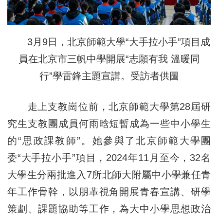
3月9日，北京師範大學“大手拉小手”項目成
員在北京市三帆中學開展“志願有我 溫暖同
行”學雷鋒主題宣講。受訪者供圖
走上支教崗位前，北京師範大學第28屆研
究生支教團成員何雨晗短暫成為一些中小學生
的“思政課教師”。她參與了北京師範大學團
委“大手拉小手”項目，2024年11月至今，32名
大學生分兩批進入7所北師大附屬中小學兼任青
年工作骨幹，以朋輩視角開展青春宣講、研學
策劃、課題協助等工作，為大中小學思想政治