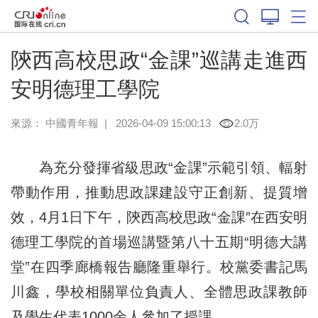
陝西高校思政“金課”巡講走進西
安明德理工學院
來源：
中國青年報
|
2026-04-09 15:00:13
2.0万
為充分發揮省級思政“金課”示範引領、輻射
帶動作用，推動思政課建設守正創新、提質增
效，4月1日下午，陝西高校思政“金課”在西安明
德理工學院的首場巡講暨第八十五期“明德大講
堂”在四季廊橋報告廳隆重舉行。校黨委書記馬
川鑫，學校相關單位負責人、全體思政課教師
及學生代表1000余人參加了授課。