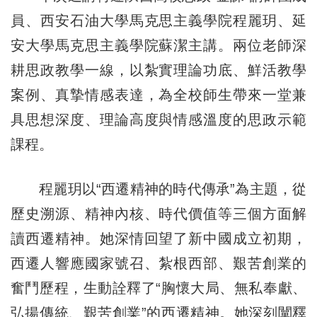
員、西安石油大學馬克思主義學院程麗玥、延
安大學馬克思主義學院蘇潔主講。兩位老師深
耕思政教學一線，以紮實理論功底、鮮活教學
案例、真摯情感表達，為全校師生帶來一堂兼
具思想深度、理論高度與情感溫度的思政示範
課程。
程麗玥以“西遷精神的時代傳承”為主題，從
歷史溯源、精神內核、時代價值等三個方面解
讀西遷精神。她深情回望了新中國成立初期，
西遷人響應國家號召、紮根西部、艱苦創業的
奮鬥歷程，生動詮釋了“胸懷大局、無私奉獻、
弘揚傳統、艱苦創業”的西遷精神。她深刻闡釋