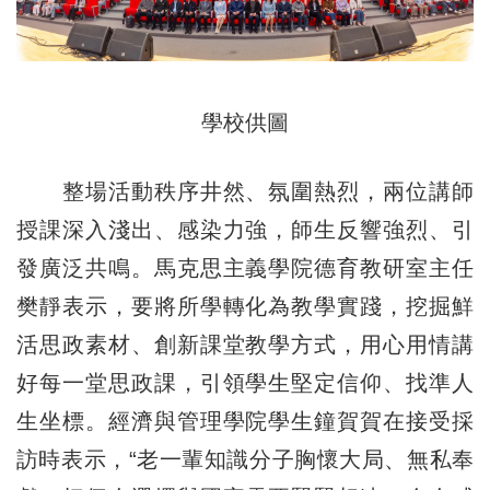
學校供圖
整場活動秩序井然、氛圍熱烈，兩位講師
授課深入淺出、感染力強，師生反響強烈、引
發廣泛共鳴。馬克思主義學院德育教研室主任
樊靜表示，要將所學轉化為教學實踐，挖掘鮮
活思政素材、創新課堂教學方式，用心用情講
好每一堂思政課，引領學生堅定信仰、找準人
生坐標。經濟與管理學院學生鐘賀賀在接受採
訪時表示，“老一輩知識分子胸懷大局、無私奉