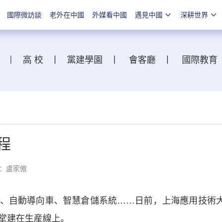
國際微訪談
老外在中國
外媒看中國
遇見中國
深耕世界
丨
高 校
丨
黨建學園
丨
會客廳
丨
國際教育
程
：盧家傲
自動導向車、智慧倉儲系統……日前，上海應用技術
堂建在生産線上。