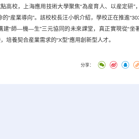
高校，上海應用技術大學聚焦“為産育人、以産定研”
的“産業導向”。該校校長汪小帆介紹，學校正在推進“30
構建“師—機—生”三元協同的未來課堂，真正實現從“坐
轉變，培養契合産業需求的“X型”應用創新型人才。
分享：