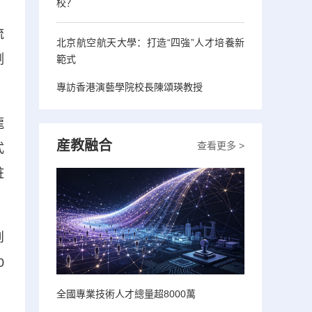
校？
流
北京航空航天大學：打造“四強”人才培養新
測
範式
專訪香港演藝學院校長陳頌瑛教授
龍
産教融合
查看更多 >
式
粧
創
0
全國專業技術人才總量超8000萬