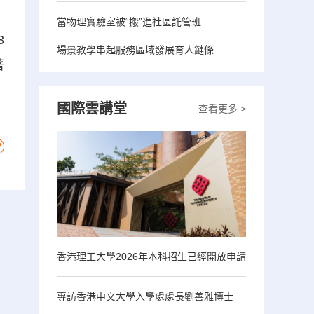
，
當物理實驗室被“搬”進社區託管班
3
場景教學串起服務區域發展育人鏈條
著
國際雲講堂
查看更多 >
香港理工大學2026年本科招生已經開放申請
專訪香港中文大學入學處處長劉善雅博士