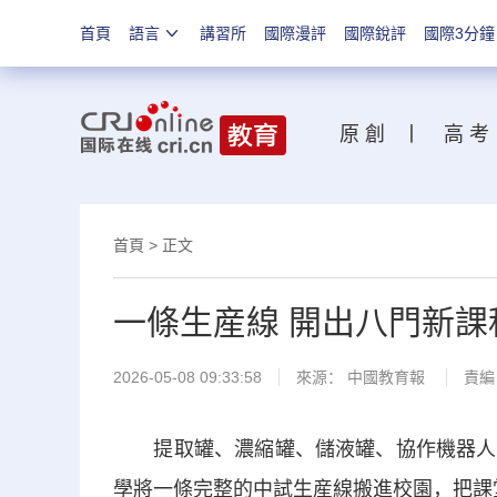
首頁
語言
講習所
國際漫評
國際銳評
國際3分鐘
原 創
丨
高 考
首頁
>
正文
一條生産線 開出八門新課
2026-05-08 09:33:58
來源：
中國教育報
責編
提取罐、濃縮罐、儲液罐、協作機器人、
學將一條完整的中試生産線搬進校園，把課