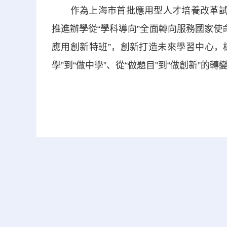
作為上海市首批應用型人才培養改革試點
推進辦學從“學科導向”全面轉向服務國家使命
應用創新特班”，創新打造未來學習中心，
學”到“做中學”、從“做題目”到“做創新”的