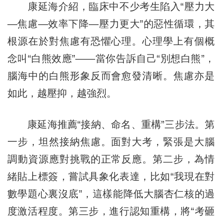
康延海介紹，臨床中不少考生陷入“壓力大
—焦慮—效率下降—壓力更大”的惡性循環，其
根源在於對焦慮有恐懼心理。心理學上有個概
念叫“白熊效應”——當你告訴自己“別想白熊”，
腦海中的白熊形象反而會愈發清晰。焦慮亦是
如此，越壓抑，越強烈。
康延海推薦“接納、命名、重構”三步法。第
一步，坦然接納焦慮。面對大考，緊張是大腦
調動資源應對挑戰的正常反應。第二步，為情
緒貼上標簽，嘗試具象化表達，比如“我現在對
數學題心裏沒底”，這樣能降低大腦杏仁核的過
度激活程度。第三步，進行認知重構，將“考砸