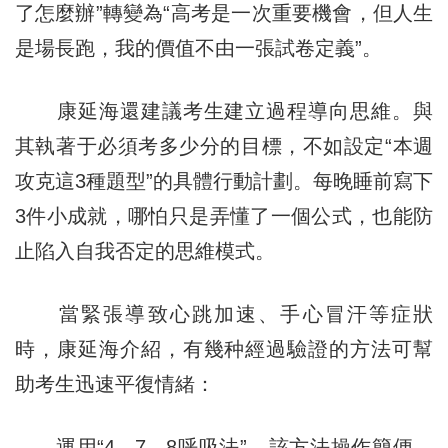
了怎麼辦”轉變為“高考是一次重要機會，但人生
是場長跑，我的價值不由一張試卷定義”。
康延海還建議考生建立過程導向思維。與
其執著于必須考多少分的目標，不如設定“本週
攻克這3種題型”的具體行動計劃。每晚睡前寫下
3件小成就，哪怕只是弄懂了一個公式，也能防
止陷入自我否定的思維模式。
當緊張導致心跳加速、手心冒汗等症狀
時，康延海介紹，有幾种經過驗證的方法可幫
助考生迅速平復情緒：
運用“4—7—8呼吸法”。該方法操作簡便，