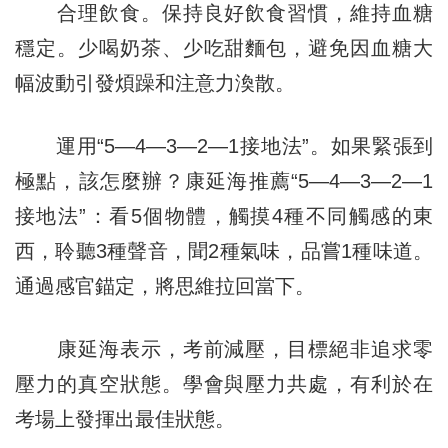
合理飲食。保持良好飲食習慣，維持血糖
穩定。少喝奶茶、少吃甜麵包，避免因血糖大
幅波動引發煩躁和注意力渙散。
運用“5—4—3—2—1接地法”。如果緊張到
極點，該怎麼辦？康延海推薦“5—4—3—2—1
接地法”：看5個物體，觸摸4種不同觸感的東
西，聆聽3種聲音，聞2種氣味，品嘗1種味道。
通過感官錨定，將思維拉回當下。
康延海表示，考前減壓，目標絕非追求零
壓力的真空狀態。學會與壓力共處，有利於在
考場上發揮出最佳狀態。