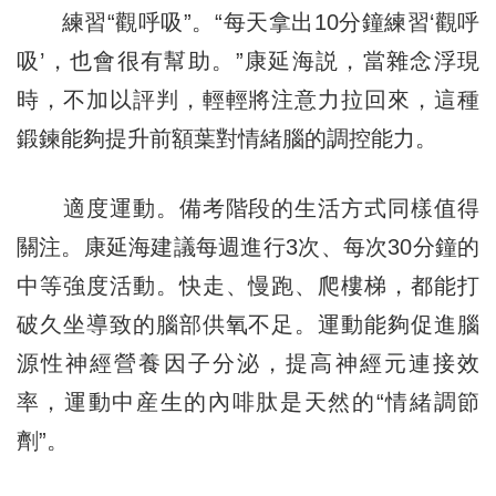
練習“觀呼吸”。“每天拿出10分鐘練習‘觀呼
吸’，也會很有幫助。”康延海説，當雜念浮現
時，不加以評判，輕輕將注意力拉回來，這種
鍛鍊能夠提升前額葉對情緒腦的調控能力。
適度運動。備考階段的生活方式同樣值得
關注。康延海建議每週進行3次、每次30分鐘的
中等強度活動。快走、慢跑、爬樓梯，都能打
破久坐導致的腦部供氧不足。運動能夠促進腦
源性神經營養因子分泌，提高神經元連接效
率，運動中産生的內啡肽是天然的“情緒調節
劑”。