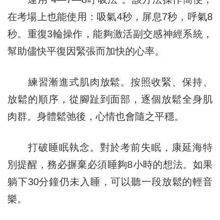
在考場上也能使用：吸氣4秒，屏息7秒，呼氣8
秒。重復3輪操作，能夠激活副交感神經系統，
幫助儘快平復因緊張而加快的心率。
練習漸進式肌肉放鬆。按照收緊、保持、
放鬆的順序，從腳趾到面部，逐個放鬆全身肌
肉群。身體鬆弛後，心情也會隨之平穩。
打破睡眠執念。對於考前失眠，康延海特
別提醒，務必摒棄必須睡夠8小時的想法。如果
躺下30分鐘仍未入睡，可以聽一段放鬆的輕音
樂。