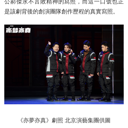
公郝傑永不言敗精神的寫照，而這一口號也正
是該劇背後的創演團隊創作歷程的真實寫照。
《亦夢亦真》劇照
北京演藝集團供圖