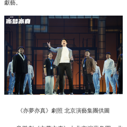
獻藝。
《亦夢亦真》劇照 北京演藝集團供圖