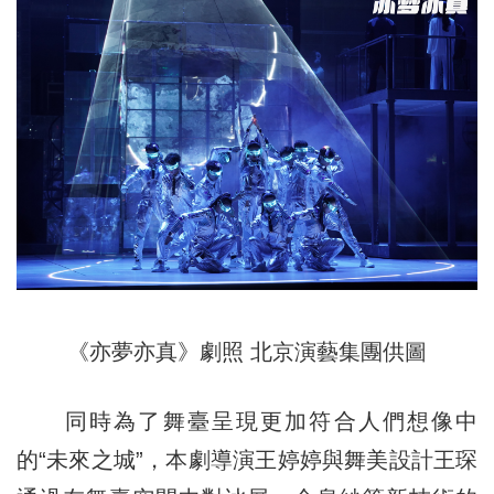
《亦夢亦真》劇照
北京演藝集團供圖
同時為了舞臺呈現更加符合人們想像中
的“未來之城”，本劇導演王婷婷與舞美設計王琛