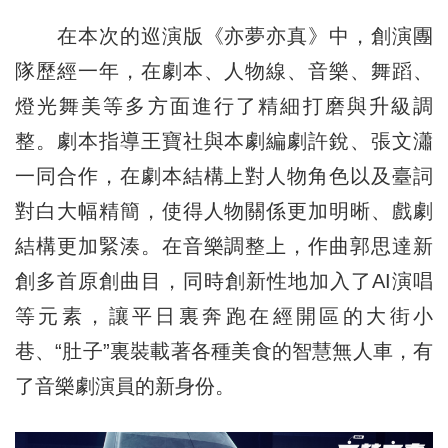
在本次的巡演版《亦夢亦真》中，創演團
隊歷經一年，在劇本、人物線、音樂、舞蹈、
燈光舞美等多方面進行了精細打磨與升級調
整。劇本指導王寶社與本劇編劇許銳、張文瀟
一同合作，在劇本結構上對人物角色以及臺詞
對白大幅精簡，使得人物關係更加明晰、戲劇
結構更加緊湊。在音樂調整上，作曲郭思達新
創多首原創曲目，同時創新性地加入了AI演唱
等元素，讓平日裏奔跑在經開區的大街小
巷、“肚子”裏裝載著各種美食的智慧無人車，有
了音樂劇演員的新身份。