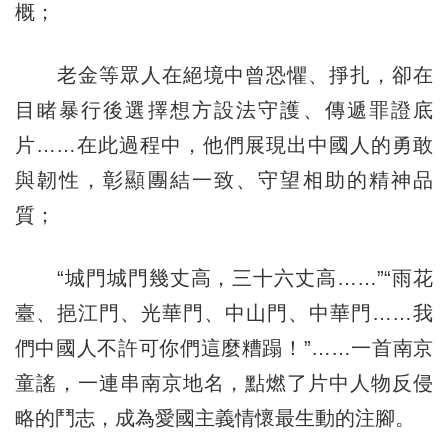
概；
老金等眾人在絕境中曾恐懼、掙扎，卻在
目睹暴行後選擇想方設法守護、傳遞罪證底
片……在此過程中，他們展現出中國人的勇敢
與韌性，彰顯團結一致、守望相助的精神品
質；
“城門城門幾丈高，三十六丈高……”“雨花
臺、挹江門、光華門、中山門、中華門……我
們中國人不許可你們這麼糟蹋！”……一首南京
童謠，一連串南京地名，點燃了片中人物反侵
略的鬥志，成為愛國主義情懷最生動的注腳。