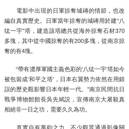
電影中出現的日軍掠奪城磚的情節，也改
編自真實歷史。日軍當年掠奪的城磚用於建“八
纮一宇”塔，建造該塔總共從海外掠奪石材370
多塊，其中從中國掠奪的有200多塊，從南京掠
奪的有4塊。
“帶有濃厚軍國主義色彩的‘八纮一宇’塔如今
被包裝成‘和平之塔’，日本右翼勢力依然在用錯
誤的歷史觀影響日本年輕一代。”南京民間抗日
戰爭博物館館長吳先斌説，宣傳南京大屠殺真
相絕非一日之功，需要久久為功。
真實自有萬鈞之力。不少觀眾通過影像關