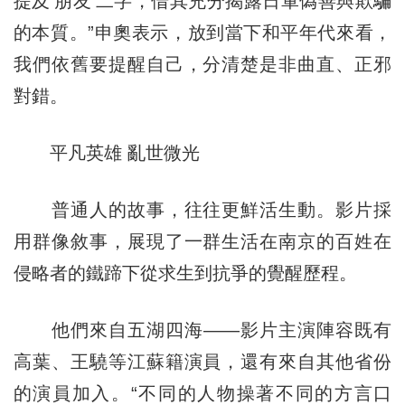
提及‘朋友’二字，借其充分揭露日軍偽善與欺騙
的本質。”申奧表示，放到當下和平年代來看，
我們依舊要提醒自己，分清楚是非曲直、正邪
對錯。
平凡英雄 亂世微光
普通人的故事，往往更鮮活生動。影片採
用群像敘事，展現了一群生活在南京的百姓在
侵略者的鐵蹄下從求生到抗爭的覺醒歷程。
他們來自五湖四海——影片主演陣容既有
高葉、王驍等江蘇籍演員，還有來自其他省份
的演員加入。“不同的人物操著不同的方言口