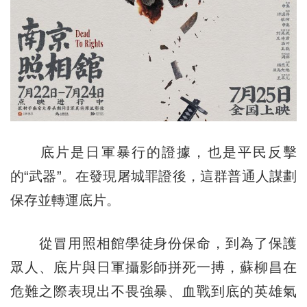
底片是日軍暴行的證據，也是平民反擊
的“武器”。在發現屠城罪證後，這群普通人謀劃
保存並轉運底片。
從冒用照相館學徒身份保命，到為了保護
眾人、底片與日軍攝影師拼死一搏，蘇柳昌在
危難之際表現出不畏強暴、血戰到底的英雄氣