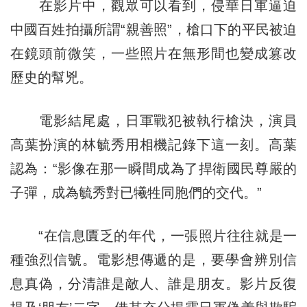
在影片中，觀眾可以看到，侵華日軍逼迫
中國百姓拍攝所謂“親善照”，槍口下的平民被迫
在鏡頭前微笑，一些照片在無形間也變成篡改
歷史的幫兇。
電影結尾處，日軍戰犯被執行槍決，演員
高葉扮演的林毓秀用相機記錄下這一刻。高葉
認為：“影像在那一瞬間成為了捍衛國民尊嚴的
子彈，成為毓秀對已犧牲同胞們的交代。”
“在信息匱乏的年代，一張照片往往就是一
種強烈信號。電影想傳遞的是，要學會辨別信
息真偽，分清誰是敵人、誰是朋友。影片反復