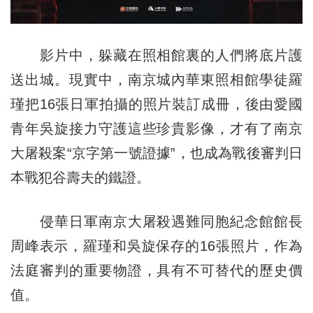
影片中，躲藏在照相館裏的人們將底片護
送出城。現實中，南京城內華東照相館學徒羅
瑾把16張日軍拍攝的照片裝訂成冊，後由愛國
青年吳旋接力守護這些珍貴影像，才有了南京
大屠殺案“京字第一號證據”，也成為戰後審判日
本戰犯谷壽夫的鐵證。
侵華日軍南京大屠殺遇難同胞紀念館館長
周峰表示，羅瑾和吳旋保存的16張照片，作為
法庭審判的重要物證，具有不可替代的歷史價
值。