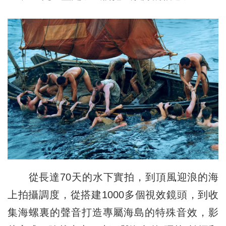
從長達70天的水下實拍，到頂風迎浪的海
上拍攝調度，從搭建1000多個視效鏡頭，到收
集海螺裏的聲音打造專屬海島的特殊音效，影