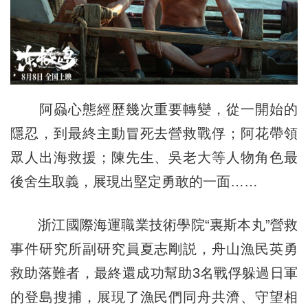
阿赑心態經歷幾次重要轉變，從一開始的
隱忍，到最終主動冒死去營救戰俘；阿花帶領
眾人出海救援；陳先生、吳老大等人物角色最
後舍生取義，展現出堅定勇敢的一面……
浙江國際海運職業技術學院“裏斯本丸”營救
事件研究所副研究員夏志剛説，舟山漁民英勇
救助落難者，最終還成功幫助3名戰俘躲過日軍
的登島搜捕，展現了漁民們同舟共濟、守望相