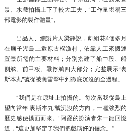
景、水戲拍攝上下了較大工夫，“工作量堪稱三
部電影的製作體量”。
出品人、總製片人梁靜説，劇組花4個多月
在廟子湖島上還原古樸漁村，依靠人工來搬運
置景所需的主要材料；分別搭建了船中段、船
側舷、前甲板、戰俘艙四大部分；完整展示“裏
斯本丸”號從被魚雷擊中到徹底沉沒的全過程。
“我們是在原址上拍攝的。每次當我從島上
望向當年‘裏斯本丸’號沉沒的方向，一種強烈的
歷史感便撲面而來。”阿赑的扮演者朱一龍回憶
道，“這更加堅定了我們把戲演好的信念。”