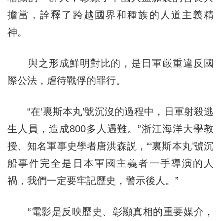
擔當，詮釋了跨越國界和種族的人道主義精
神。
與之形成鮮明對比的，是日軍嚴重違反國
際公法，虐待戰俘的罪行。
“在‘裏斯本丸’號沉沒的過程中，日軍射殺逃
生人員，造成800多人遇難。”浙江海洋大學教
授、知名軍事史學者唐洪森説，“‘裏斯本丸’號沉
船事件完全是日本軍國主義者一手導演的人
禍，我們一定要牢記歷史，警示後人。”
“電影是反映歷史、彰顯真相的重要媒介，