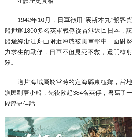
守護歷史真相
1942年10月，日軍徵用“裏斯本丸”號客貨
船押運1800多名英軍戰俘從香港返回日本，該
船途經浙江舟山附近海域被美軍擊中。面對努
力求生的戰俘，日軍不但見死不救，還開槍射
殺。
這片海域屬於當時的定海縣東極鄉，當地
漁民劃著小船，先後救起384名英俘，書寫了一
段歷史佳話。