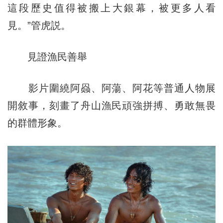
這段歷史值得被搬上大銀幕，被更多人看
見。”管虎説。
見證漁民善舉
影片圍繞阿赑、阿蕩、阿花等普通人物展
開敘事，刻畫了舟山漁民頑強拼搏、勇敢無畏
的群體形象。