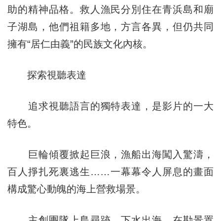
助的精神品格。救人漁民分別住在青浜島和廟
子湖島，他們祖籍多地，方言各異，但仍共同
擁有“居仁由義”的民族文化內核。
探索視聽表達
追求視聽語言的獨特表達，是影片的一大
特色。
巨輪傾覆掀起巨浪，漁船出海闖入驚濤，
百人掙扎死裏逃生……一幕幕令人屏息的畫面
構成驚心動魄的海上營救場景。
主創團隊上島尋跡、下水出海，在勘景置