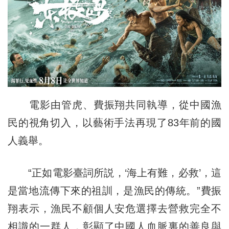
電影由管虎、費振翔共同執導，從中國漁
民的視角切入，以藝術手法再現了83年前的國
人義舉。
“正如電影臺詞所説，‘海上有難，必救’，這
是當地流傳下來的祖訓，是漁民的傳統。”費振
翔表示，漁民不顧個人安危選擇去營救完全不
相識的一群人，彰顯了中國人血脈裏的善良與