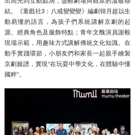
出高光到互動點滴，盡顯劇場與觀眾的溫暖聯
結。《童戲社3：八戒變變變》編劇韓月超以生
動易懂的語言，為孩子們系統講解京劇的起
源、經典角色及服飾特點；青年文醜演員謝毅
現場示範，用趣味方式講解傳統文化知識。在
動手實踐環節，小朋友們和家長一起親手繪製
京劇臉譜，實現“在玩耍中學文化，在體驗中懂
國粹”。