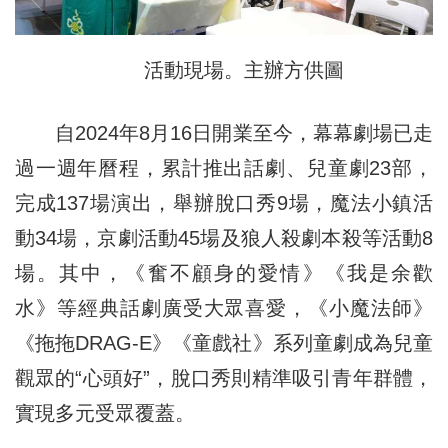
活動現場。主辦方供圖
自2024年8月16日開業至今，幕幕劇場已走
過一週年曆程，累計推出話劇、兒童劇23部，
完成137場演出，舉辦脫口秀9場，魔法小鎮活
動34場，京劇活動45場及狼人殺劇本殺等活動8
場。其中，《奮不顧身的愛情》《我是余歡
水》等經典話劇廣受大眾喜愛，《小魔法師》
《拖拖DRAG-E》《童戲社》系列童劇成為兒童
觀眾的“心頭好”，脫口秀則精準吸引青年群體，
實現多元受眾覆蓋。