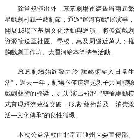
除常規演出外，幕幕劇場連續舉辦兩屆繁
星戲劇村親子戲劇節；通過“運河有戲”展演季，
開展13場下基層文化活動與巡演，將優質戲劇
資源輸送至社區、學校，惠及周邊近萬人；推
齣戲劇工作坊、大運河繪本等特色活動。
幕幕劇場始終致力於“讓藝術融入日常生
活”，過去一年，劇場不僅搭建起親子共同體驗
戲劇藝術的橋梁，更以“演出+衍生”雙輪驅動模
式實現經濟效益突破，形成“藝術普及—消費激
活—文化傳承”的良性循環。
本次公益活動由北京市通州區委宣傳部、