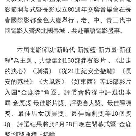
影節開幕式暨長影成立80週年交響音樂會在長
春國際影都金色大廳舉行，老、中、青三代中
國電影人齊聚北國春城，共赴華語電影盛事。
本屆電影節以“新時代·新搖籃·新力量·新征
程”為主題，共徵集到150部參賽影片，《出走
的決心》《刺猬》《從21世紀安全撤離》《長
安的荔枝》《大風殺》《好東西》等18部影片
入圍“金鹿獎”角逐。評委會將從中評選出本
屆“金鹿獎”最佳影片獎、評委會大獎、最佳導演
獎、最佳男女演員獎、最佳編劇獎等10個獎
項，評選結果將於8月28日晚在閉幕式暨“金鹿
獎”頒獎典禮上揭曉。