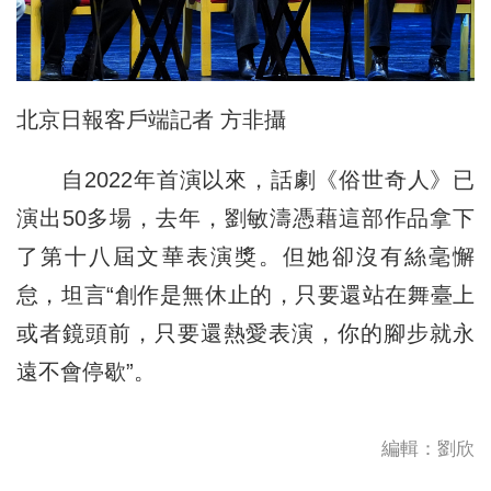
北京日報客戶端記者 方非攝
自2022年首演以來，話劇《俗世奇人》已
演出50多場，去年，劉敏濤憑藉這部作品拿下
了第十八屆文華表演獎。但她卻沒有絲毫懈
怠，坦言“創作是無休止的，只要還站在舞臺上
或者鏡頭前，只要還熱愛表演，你的腳步就永
遠不會停歇”。
編輯：劉欣