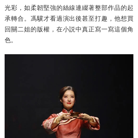
光彩，如柔韌堅強的絲線連綴著整部作品的起
承轉合。馮驥才看過演出後甚至打趣，他想買
回關二姐的版權，在小説中真正寫一寫這個角
色。