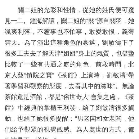
關二姐的光彩和性情，從她的姓氏便可窺
見一二。鐘海解讀，關二姐的“關”源自關羽，她
颯爽利落，不惹事也不怕事，敢愛敢恨，義薄
雲天。為了演出這種角色的豪邁，劉敏濤下了
很多工夫去了解天津“姐姐”身上的氣質，也借鑒
比較了一些有共通之處的角色。前段時間，北
京人藝“鎮院之寶”《茶館》上演時，劉敏濤“帶
著學習和觀察的態度，去看其中的滋味”。無論
茶館還是酒館，都是“俗世奇人”會集之處，《茶
館》中經典的掌櫃王利發，給了劉敏濤很多觸
動，也給了她很多提醒：“男老闆和女老闆，他
們給予觀眾的視覺觀感、為人處世的方式，都