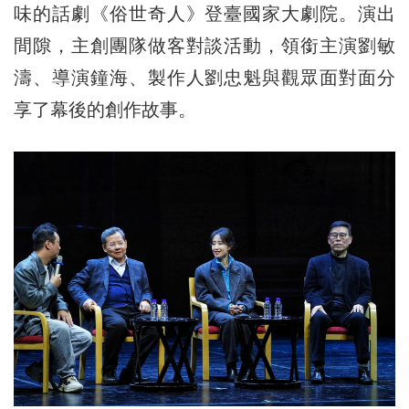
味的話劇《俗世奇人》登臺國家大劇院。演出
間隙，主創團隊做客對談活動，領銜主演劉敏
濤、導演鐘海、製作人劉忠魁與觀眾面對面分
享了幕後的創作故事。