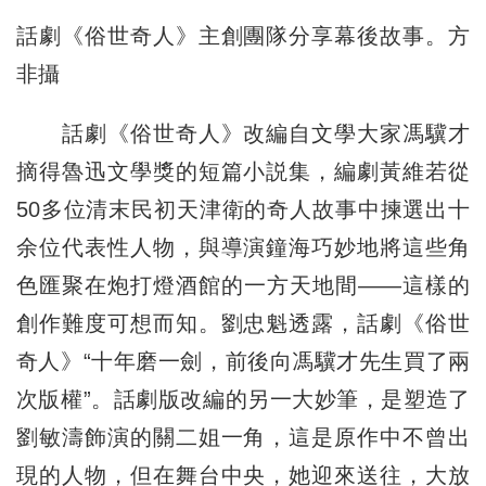
話劇《俗世奇人》主創團隊分享幕後故事。方
非攝
話劇《俗世奇人》改編自文學大家馮驥才
摘得魯迅文學獎的短篇小説集，編劇黃維若從
50多位清末民初天津衛的奇人故事中揀選出十
余位代表性人物，與導演鐘海巧妙地將這些角
色匯聚在炮打燈酒館的一方天地間——這樣的
創作難度可想而知。劉忠魁透露，話劇《俗世
奇人》“十年磨一劍，前後向馮驥才先生買了兩
次版權”。話劇版改編的另一大妙筆，是塑造了
劉敏濤飾演的關二姐一角，這是原作中不曾出
現的人物，但在舞台中央，她迎來送往，大放