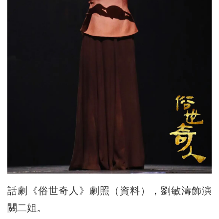
話劇《俗世奇人》劇照（資料），劉敏濤飾演
關二姐。