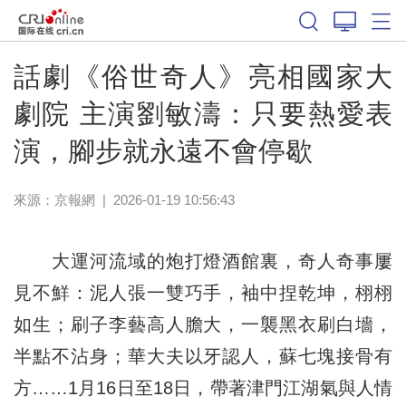
話劇《俗世奇人》亮相國家大
劇院 主演劉敏濤：只要熱愛表
演，腳步就永遠不會停歇
來源：
京報網
|
2026-01-19 10:56:43
大運河流域的炮打燈酒館裏，奇人奇事屢
見不鮮：泥人張一雙巧手，袖中捏乾坤，栩栩
如生；刷子李藝高人膽大，一襲黑衣刷白墻，
半點不沾身；華大夫以牙認人，蘇七塊接骨有
方……1月16日至18日，帶著津門江湖氣與人情