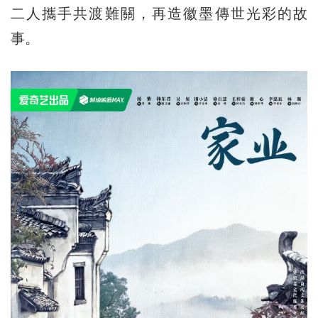
二人攜手共渡難關，再造徽墨傳世光彩的故
事。