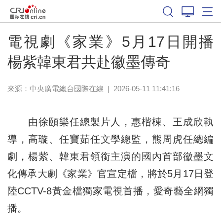
電視劇《家業》5月17日開播
楊紫韓東君共赴徽墨傳奇
來源：中央廣電總台國際在線
|
2026-05-11 11:41:16
由徐頤樂任總製片人，惠楷棟、王成欣執
導，高璇、任寶茹任文學總監，熊周虎任總編
劇，楊紫、韓東君領銜主演的國內首部徽墨文
化傳承大劇《家業》官宣定檔，將於5月17日登
陸CCTV-8黃金檔獨家電視首播，愛奇藝全網獨
播。