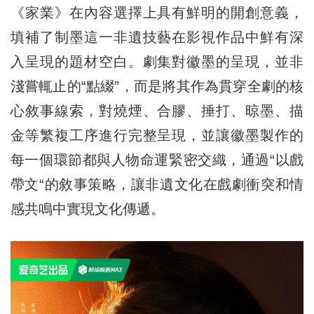
《家業》在內容選擇上具有鮮明的開創意義，
填補了制墨這一非遺技藝在影視作品中鮮有深
入呈現的題材空白。劇集對徽墨的呈現，並非
淺嘗輒止的“點綴”，而是將其作為貫穿全劇的核
心敘事線索，對燒煙、合膠、捶打、晾墨、描
金等繁複工序進行完整呈現，並讓徽墨製作的
每一個環節都與人物命運緊密交織，通過“以戲
帶文“的敘事策略，讓非遺文化在戲劇衝突和情
感共鳴中實現文化傳遞。