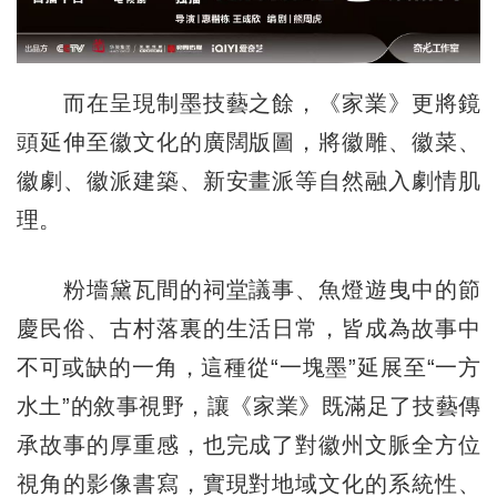
而在呈現制墨技藝之餘，《家業》更將鏡
頭延伸至徽文化的廣闊版圖，將徽雕、徽菜、
徽劇、徽派建築、新安畫派等自然融入劇情肌
理。
粉墻黛瓦間的祠堂議事、魚燈遊曳中的節
慶民俗、古村落裏的生活日常，皆成為故事中
不可或缺的一角，這種從“一塊墨”延展至“一方
水土”的敘事視野，讓《家業》既滿足了技藝傳
承故事的厚重感，也完成了對徽州文脈全方位
視角的影像書寫，實現對地域文化的系統性、