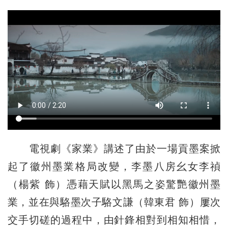
電視劇《家業》講述了由於一場貢墨案掀
起了徽州墨業格局改變，李墨八房幺女李禎
（楊紫 飾）憑藉天賦以黑馬之姿驚艷徽州墨
業，並在與駱墨次子駱文謙（韓東君 飾）屢次
交手切磋的過程中，由針鋒相對到相知相惜，