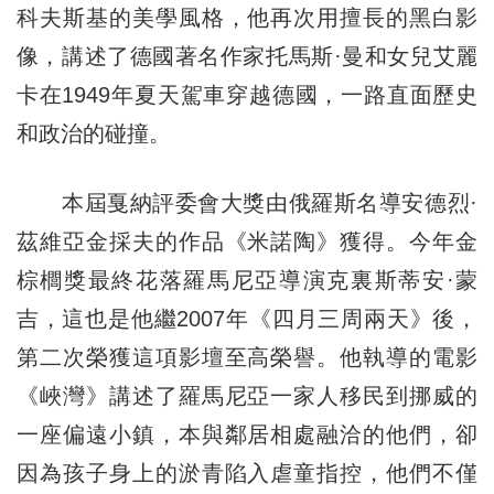
科夫斯基的美學風格，他再次用擅長的黑白影
像，講述了德國著名作家托馬斯·曼和女兒艾麗
卡在1949年夏天駕車穿越德國，一路直面歷史
和政治的碰撞。
本屆戛納評委會大獎由俄羅斯名導安德烈·
茲維亞金採夫的作品《米諾陶》獲得。今年金
棕櫚獎最終花落羅馬尼亞導演克裏斯蒂安·蒙
吉，這也是他繼2007年《四月三周兩天》後，
第二次榮獲這項影壇至高榮譽。他執導的電影
《峽灣》講述了羅馬尼亞一家人移民到挪威的
一座偏遠小鎮，本與鄰居相處融洽的他們，卻
因為孩子身上的淤青陷入虐童指控，他們不僅