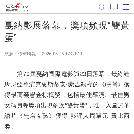
戛納影展落幕，獎項頻現“雙黃
蛋”
來源：
環球時報
|
2026-05-25 17:33:40
第79屆戛納國際電影節23日落幕，最終羅
馬尼亞導演克裏斯蒂安·蒙吉執導的《峽灣》獲
得最高榮譽金棕櫚獎，包括最佳導演、最佳男
女演員等獎項出現多次“雙黃蛋”，唯一入圍的華
語片《無名女孩》獲得“影評人周單元”費比西
獎。