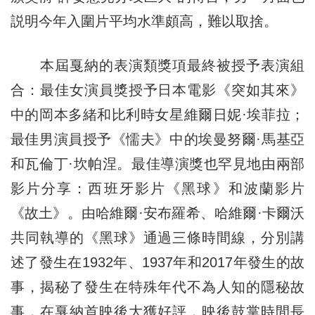
説明今年入圍片平均水準頗高，難以取捨。
本屆戛納的表演類獎項最終被授予表演組
合：最佳女演員獎授予日本電影《突如其來》
中的岡本多緒和比利時女星維爾日妮·埃菲拉；
最佳男演員授予《懦夫》中的埃曼努爾·馬基亞
和瓦倫丁·坎帕涅。最佳導演獎也罕見地由兩部
影片分享：西班牙影片《黑球》和波蘭影片
《故土》。由哈維爾·安布羅希、哈維爾·卡爾沃
共同執導的《黑球》通過三條時間線，分別講
述了發生在1932年、1937年和2017年發生的故
事，揭秘了發生在特殊年代不為人知的隱秘故
事，在戛納首映後大獲好評，映後鼓掌時間長