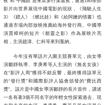
夜”和“中國館”迎來眾多行業嘉賓，通過180余部
影片向世界展現中國電影的現狀，《飛馳人生
3》《鏢人》《燃比娃》和《給阿嬤的情書》也
通過市場內部放映推薦給海外發行商。中國導
演賈樟柯的短片《都靈之影》作為展映片亮
相，主演趙濤、仁科等來到戛納。
今年沒有華語片入圍主競賽單元，由女導
演鄒靜執導、李庚希等人主演的《無名女孩》
在“影評人周”獲得不錯反響，最終獲得該單元
的“發行獎”和國際影評人協會頒發的“費比西
獎”。該片是中國女導演鄒靜的長片首作，講述
一名有著3個不同名字的年輕女性探索過去、現