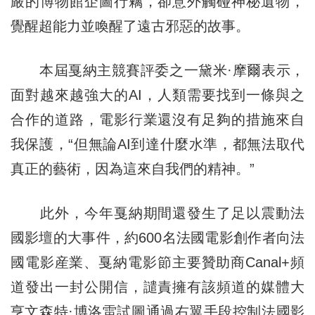
嚴的博物館企圖行竊，卻意外觸碰神秘遺物，
覺醒超能力並喚醒了遠古邪惡的故事。
本屆戛納主競賽評委之一黛米·摩爾表示，
面對越來越強大的AI，人類需要找到一條與之
合作的道路，電影行業還沒有足夠的措施來自
我保護，“但無論AI到達什麼水準，都無法取代
真正的藝術，因為這來自我們的精神。”
此外，今年戛納期間還發生了足以震動法
國影壇的大事件，約600名法國電影創作者向法
國電影産業、戛納電影節主要贊助商Canal+頻
道發出一封公開信，譴責擁有該頻道的媒體大
亨文森特·博洛雷試圖通過右翼手段控制法國影