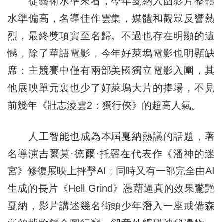
從藝術水準來看，今年戛納入圍影片整體
水準偏高，名導佳作雲集，媒體和觀眾反響熱
烈，最終獎項實至名歸。不過也存在明顯的遺
憾，除了華語電影，今年好萊塢電影也明顯缺
席：主競賽中僅有兩部美國獨立電影入圍，其
他展映單元裏也少了好萊塢大片的捧場，不見
前幾年《壯志淩雲2：獨行俠》的超高人氣。
人工智能也成為本屆戛納熱議的話題，著
名導演吉爾莫·德爾·托羅在代表作《潘神的迷
宮》修復展映上抨擊AI；同時又有一部完全由AI
生成的長片《Hell Grind》憑藉逼真的效果驚艷
戛納，影片講述幾名街頭少年潛入一座戒備森