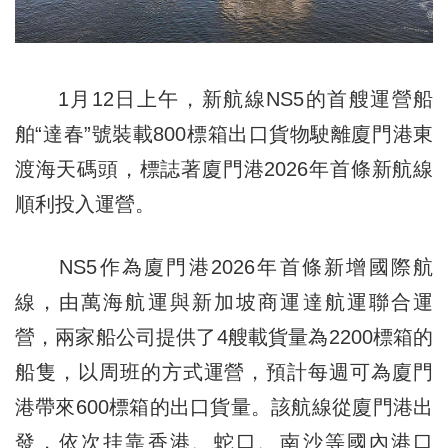
1月12日上午，新航線NS5的首艘運營船
舶“達春”號裝載800標箱出口貨物駛離廈門港東
渡海天碼頭，標誌著廈門港2026年首條新航線
順利投入運營。
NS5作為廈門港2026年首條新增國際航
線，由萬海航運與新加坡商運達航運聯合運
營，兩家船公司提供了4艘載貨量為2200標箱的
船隻，以周班的方式運營，預計每週可為廈門
港帶來600標箱的出口貨量。該航線從廈門港出
發，依次挂靠香港、蛇口、南沙等國內港口