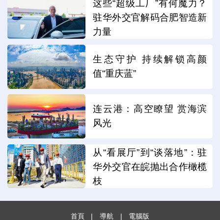
这些“超级工厂”有何魔力？
驻华外交官解码合肥智造新
力量
生态守护 持续解锁高颜
值“重庆蓝”
连云港：高空瞭望 赏海滨
风光
从“看展厅”到“谈落地”：驻
华外交官在皖抛出合作橄榄
枝
首頁
|
導航
|
電腦版