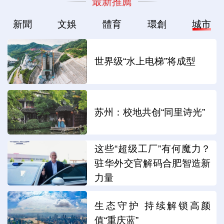
最新推薦
新聞
文娛
體育
環創
城市
世界级“水上电梯”将成型
苏州：校地共创“同里诗光”
这些“超级工厂”有何魔力？
驻华外交官解码合肥智造新
力量
生态守护 持续解锁高颜
值“重庆蓝”