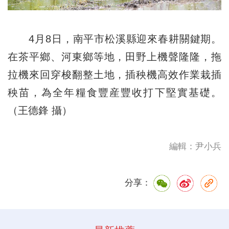
4月8日，南平市松溪縣迎來春耕關鍵期。
在茶平鄉、河東鄉等地，田野上機聲隆隆，拖
拉機來回穿梭翻整土地，插秧機高效作業栽插
秧苗，為全年糧食豐産豐收打下堅實基礎。
（王德鋒 攝）
編輯：尹小兵
分享：