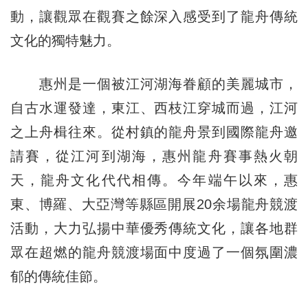
動，讓觀眾在觀賽之餘深入感受到了龍舟傳統
文化的獨特魅力。
惠州是一個被江河湖海眷顧的美麗城市，
自古水運發達，東江、西枝江穿城而過，江河
之上舟楫往來。從村鎮的龍舟景到國際龍舟邀
請賽，從江河到湖海，惠州龍舟賽事熱火朝
天，龍舟文化代代相傳。今年端午以來，惠
東、博羅、大亞灣等縣區開展20余場龍舟競渡
活動，大力弘揚中華優秀傳統文化，讓各地群
眾在超燃的龍舟競渡場面中度過了一個氛圍濃
郁的傳統佳節。