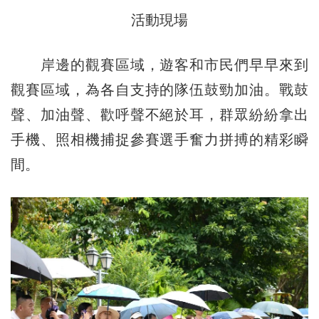
活動現場
岸邊的觀賽區域，遊客和市民們早早來到
觀賽區域，為各自支持的隊伍鼓勁加油。戰鼓
聲、加油聲、歡呼聲不絕於耳，群眾紛紛拿出
手機、照相機捕捉參賽選手奮力拼搏的精彩瞬
間。