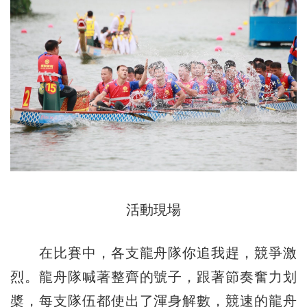
活動現場
在比賽中，各支龍舟隊你追我趕，競爭激
烈。龍舟隊喊著整齊的號子，跟著節奏奮力划
槳，每支隊伍都使出了渾身解數，競速的龍舟