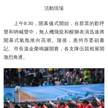
活動現場
上午8:30，開幕儀式開始，在群眾的歡呼
聲和吶喊聲中，無人機飛龍和醒獅表演迅速將
開幕式氣氛推向高潮。隨後，惠州市委副書
記、市長溫金榮鳴鑼開賽，各支隊伍競相展開
激烈角逐。