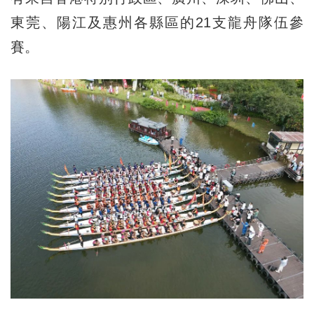
東莞、陽江及惠州各縣區的21支龍舟隊伍參
賽。