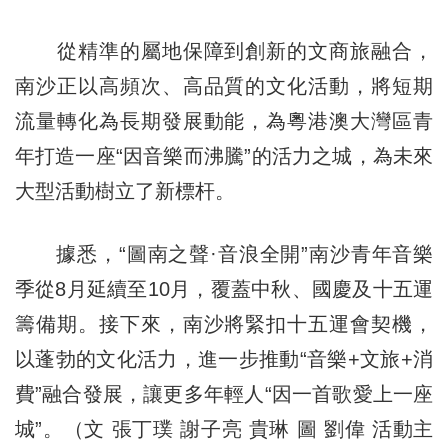
從精準的屬地保障到創新的文商旅融合，
南沙正以高頻次、高品質的文化活動，將短期
流量轉化為長期發展動能，為粵港澳大灣區青
年打造一座“因音樂而沸騰”的活力之城，為未來
大型活動樹立了新標杆。
據悉，“圖南之聲·音浪全開”南沙青年音樂
季從8月延續至10月，覆蓋中秋、國慶及十五運
籌備期。接下來，南沙將緊扣十五運會契機，
以蓬勃的文化活力，進一步推動“音樂+文旅+消
費”融合發展，讓更多年輕人“因一首歌愛上一座
城”。（文 張丁璞 謝子亮 貴琳 圖 劉偉 活動主