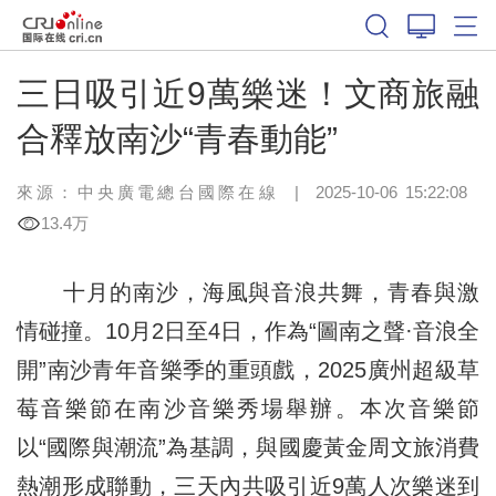
三日吸引近9萬樂迷！文商旅融
合釋放南沙“青春動能”
來源：中央廣電總台國際在線
|
2025-10-06 15:22:08
13.4万
十月的南沙，海風與音浪共舞，青春與激
情碰撞。10月2日至4日，作為“圖南之聲·音浪全
開”南沙青年音樂季的重頭戲，2025廣州超級草
莓音樂節在南沙音樂秀場舉辦。本次音樂節
以“國際與潮流”為基調，與國慶黃金周文旅消費
熱潮形成聯動，三天內共吸引近9萬人次樂迷到