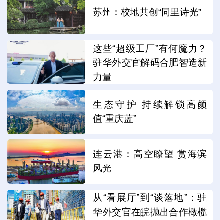
苏州：校地共创“同里诗光”
这些“超级工厂”有何魔力？
驻华外交官解码合肥智造新
力量
生态守护 持续解锁高颜
值“重庆蓝”
连云港：高空瞭望 赏海滨
风光
从“看展厅”到“谈落地”：驻
华外交官在皖抛出合作橄榄