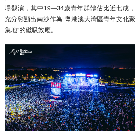
場觀演，其中19—34歲青年群體佔比近七成，
充分彰顯出南沙作為“粵港澳大灣區青年文化聚
集地”的磁吸效應。