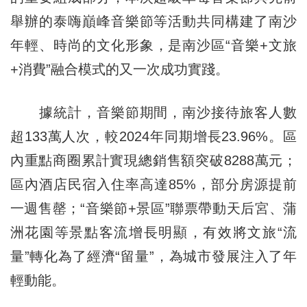
舉辦的泰嗨巔峰音樂節等活動共同構建了南沙
年輕、時尚的文化形象，是南沙區“音樂+文旅
+消費”融合模式的又一次成功實踐。
據統計，音樂節期間，南沙接待旅客人數
超133萬人次，較2024年同期增長23.96%。區
內重點商圈累計實現總銷售額突破8288萬元；
區內酒店民宿入住率高達85%，部分房源提前
一週售罄；“音樂節+景區”聯票帶動天后宮、蒲
洲花園等景點客流增長明顯，有效將文旅“流
量”轉化為了經濟“留量”，為城市發展注入了年
輕動能。