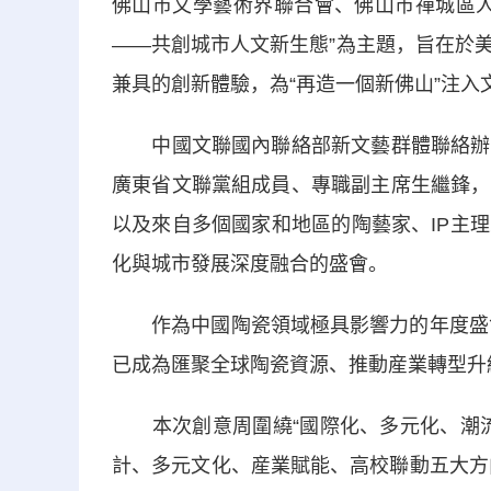
佛山市文學藝術界聯合會、佛山市禪城區人民
——共創城市人文新生態”為主題，旨在於
兼具的創新體驗，為“再造一個新佛山”注入
中國文聯國內聯絡部新文藝群體聯絡辦公
廣東省文聯黨組成員、專職副主席生繼鋒，
以及來自多個國家和地區的陶藝家、IP主
化與城市發展深度融合的盛會。
作為中國陶瓷領域極具影響力的年度盛會，
已成為匯聚全球陶瓷資源、推動産業轉型升
本次創意周圍繞“國際化、多元化、潮流
計、多元文化、産業賦能、高校聯動五大方向，