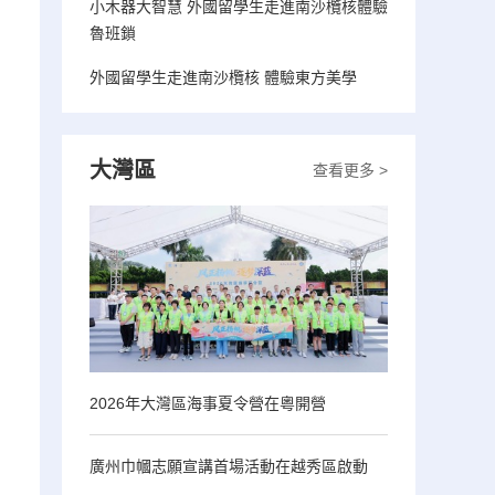
小木器大智慧 外國留學生走進南沙欖核體驗
魯班鎖
外國留學生走進南沙欖核 體驗東方美學
大灣區
查看更多 >
2026年大灣區海事夏令營在粵開營
廣州巾幗志願宣講首場活動在越秀區啟動