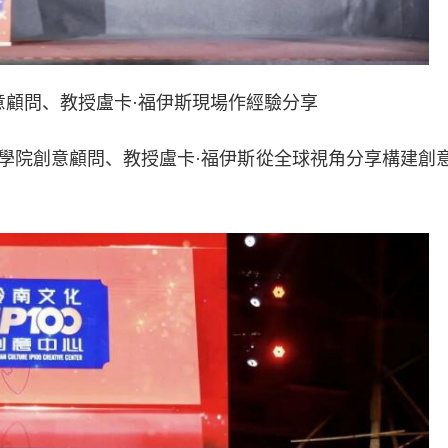
意顧問、教授盧卡·福伊斯現場作經驗分享
院創意顧問、教授盧卡·福伊斯從全球視角分享構建創