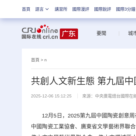
首頁
語言
講習所
國際漫評
國際銳評
國際3分鐘
要聞
|
城
首頁
> n
共創人文新生態 第九屆
2025-12-06 15:12:25
來源：中央廣電總台國際在
12月5日，2025第九屆中國陶瓷創意周
中國陶瓷工業協會、廣東省文學藝術界聯合