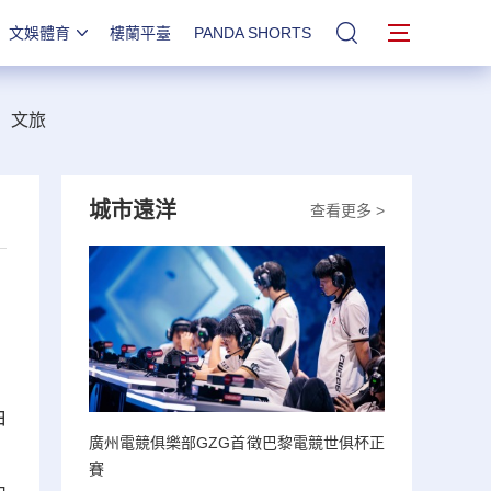
文娛體育
樓蘭平臺
PANDA SHORTS
站內搜索
文旅
城市遠洋
查看更多 >
由
廣州電競俱樂部GZG首徵巴黎電競世俱杯正
、
賽