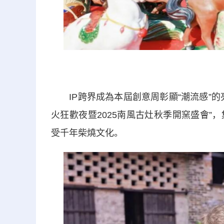
IP跨界成為本屆創意周彰顯“潮流感”的
火狂歡夜暨2025南風古灶秋季開窯盛會
受千年柴燒文化。