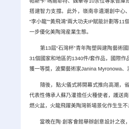
帕斯卡·瑪爾耶特、魏華等10余位專家智庫
搭建智力支撐。此外，嶺南非遺潮創中心、
“李小龍”“黃飛鴻”兩大功夫IP賦能計劃等
一步優化美陶灣産業生態。
第13屆“石灣杯”青年陶塑與建陶藝術國
31個國家和地區的1340件/套作品，國際
獲一等獎，波蘭藝術家Janina Myronowa、
隨後，點火儀式將開幕式推向高潮，省級
代表性傳承人蘇乃灌擔任火種使者，護送南
燃火盆，火龍飛躍美陶灣新場景化作生生不
當晚在陶·創客會館舉辦創意設計之夜，作