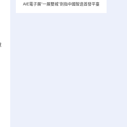
AIE電子展“一展雙城”劍指中國智造首發平臺
意