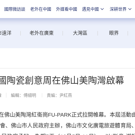
國際微訪談
老外在中國
外媒看中國
遇見中國
深耕世界
市遠洋
|
老外在廣東
|
大灣區
|
眼界
|
中國陶瓷創意周在佛山美陶灣啟幕
線
編輯：傅細明
責編：尹紅燕
在佛山美陶灣紅衛崗FU-PARK正式拉開帷幕。本屆活動
會、佛山市人民政府主辦，佛山市文化廣電旅遊體育局