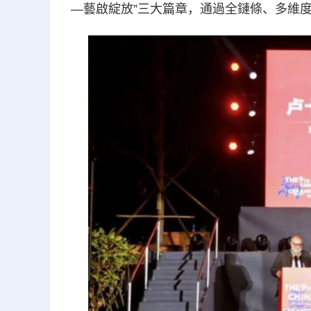
—藝啟綻放”三大篇章，通過全鏈條、多維