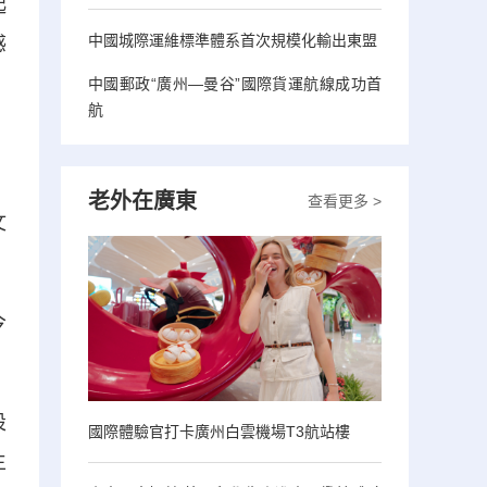
起
中國城際運維標準體系首次規模化輸出東盟
感
中國郵政“廣州—曼谷”國際貨運航線成功首
航
，
，
老外在廣東
查看更多 >
文
今
設
國際體驗官打卡廣州白雲機場T3航站樓
生