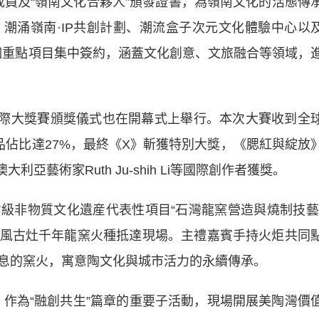
成員及“嶺南文化合夥人”頒發證書，為嶺南文化的活態傳
潮涌嶺南·IP共創計劃、潮流盒子次元文化體驗中心以
11個重點項目集中簽約，涵蓋文化創意、文旅融合等領域，
際大獎賽頒獎儀式也在開幕式上舉行。本次大賽收到全
作品佔比達27%，最終《X》斬獲特別大獎，《腮紅與綻放
澳大利亞藝術家Ruth Ju-shih Li等國際創作者獲獎。
非物質文化遺産代表性項目“石灣龍窯營造與燒制技藝
風古灶千年龍窯火種抵達現場。主禮嘉賓手持火炬共同
息的窯火，寓意陶文化與城市活力的永續傳承。
為“融創共生”篇章的重要子活動，現場開展美陶灣價