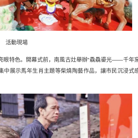
活動現場
亮眼特色。開幕式前，南風古灶舉辦“驫驫鎏光——千年
”，集中展示馬年生肖主題等柴燒陶藝作品，讓市民沉浸式