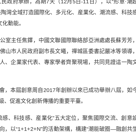
政府承辦，為期7天（12月5日-11日），以“形意·潮
美陶灣全域打造國際化、多元化、産業化、潮流感、科技
文化動能。
室主任焦鐸，中國文聯國際聯絡部亞洲處處長蘇芳芳
佛山市人民政府副市長文曦，禪城區委書記嚴冰等領導
理人、企業家代表、專家學者齊聚現場，共同見證這一陶
本屆創意周自2017年創辦以來已成功舉辦八屆，如
級、促進文化創新傳播的重要平臺。
感、科技感、産業化”五大定位，聚焦國際交流、創意
以“1+1+2+N”的活動架構，構建“潮能破圈—融創共