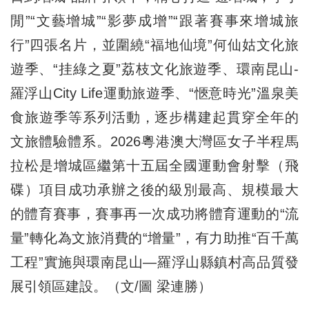
閒”“文藝增城”“影夢成增”“跟著賽事來增城旅
行”四張名片，並圍繞“福地仙境”何仙姑文化旅
遊季、“挂綠之夏”荔枝文化旅遊季、環南昆山-
羅浮山City Life運動旅遊季、“愜意時光”溫泉美
食旅遊季等系列活動，逐步構建起貫穿全年的
文旅體驗體系。2026粵港澳大灣區女子半程馬
拉松是增城區繼第十五屆全國運動會射擊（飛
碟）項目成功承辦之後的級別最高、規模最大
的體育賽事，賽事再一次成功將體育運動的“流
量”轉化為文旅消費的“增量”，有力助推“百千萬
工程”實施與環南昆山—羅浮山縣鎮村高品質發
展引領區建設。（文/圖 梁連勝）