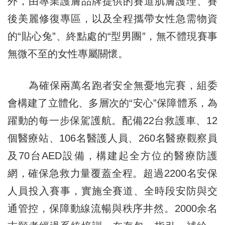
外，由專業護膚品牌提供的賽道肌膚護理、賽
後美麗修復專區，以及全程攜帶女性急需物資
的“貼心兔”、終點處的“型男團”，無不體現賽事
無微不至的女性專屬關懷。
為確保兩萬名跑者安全無憂地完賽，組委
會構建了立體化、多層次的“安心”保障體系，為
躍動的每一步保駕護航。配備22台救護車、12
個醫療站、106名醫護人員、260名醫療觀察員
及70台AED設備，構建起全方位的醫療防護
網，確保急救力量覆蓋全程。超過2200名安保
人員投入賽事，實施全賽道、全時段安防與交
通管控，保障動線流暢與秩序井然。2000余名