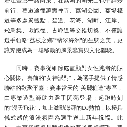
增江畫廊一路向東，在荔湖的湖光山色中躍步
前行。賽道途徑萬壽禪寺、荔湖公園、荔堤棧
道等多處景觀點，碧道、花海、湖畔、江岸、
飛鳥集、環跑徑、古驛道等交錯切換。不僅讓
選手領略“荔枝之鄉”“翡翠綠洲”的生態之美，更
讓奔跑成為一場移動的風景鑒賞與文化體驗。
同時，賽事從細節處盡顯對女性跑者的貼
心關懷。賽前的“女神派對”，為選手提供了情感
聯結的歡聚平臺；賽事當天的“美麗粧造”專區，
由專業造型師助力選手閃亮登場；起跑時刻
的“漫天飛花”，加上激動澎湃的DJ熱拍，以極具
儀式感的浪漫氛圍為選手送上新年祝福。此