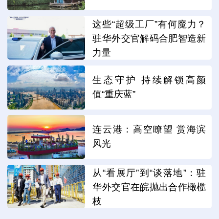
这些“超级工厂”有何魔力？
驻华外交官解码合肥智造新
力量
生态守护 持续解锁高颜
值“重庆蓝”
连云港：高空瞭望 赏海滨
风光
从“看展厅”到“谈落地”：驻
华外交官在皖抛出合作橄榄
枝