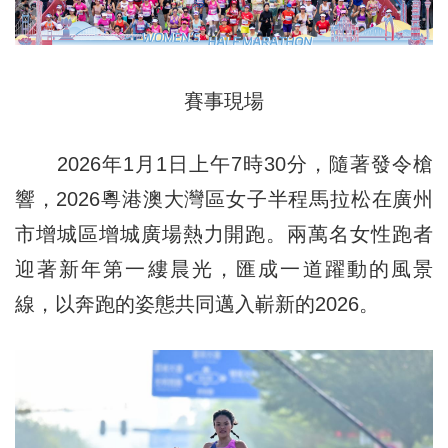
賽事現場
2026年1月1日上午7時30分，隨著發令槍
響，2026粵港澳大灣區女子半程馬拉松在廣州
市增城區增城廣場熱力開跑。兩萬名女性跑者
迎著新年第一縷晨光，匯成一道躍動的風景
線，以奔跑的姿態共同邁入嶄新的2026。