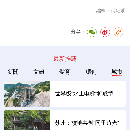
編輯：傅細明
分享：
最新推薦
新聞
文娛
體育
環創
城市
世界级“水上电梯”将成型
苏州：校地共创“同里诗光”