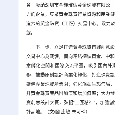
會，吸納深圳市金輝璀璨黃金珠寶有限公司
力的企業，集聚黃金珠寶行業資源和産業鏈
造六約黃金珠寶（工廠）交易中心，致力於
態。
下一步，立足打造黃金珠寶首飾創意設計
交易中心為載體，橫向連結德誠黃金、中和
意孵化空間和國際交流平臺，吸引國內外
務，推動原創設計商業化轉化，打造珠寶設
鏈條專業珠寶産業園；強化鴻蒙生態佈局，
升黃金珠寶産品附加值和增加值率；大力發
寶創意設計大賽，弘揚“工匠精神”，加強
計高地。（文/圖 唐敏 朱可翰）