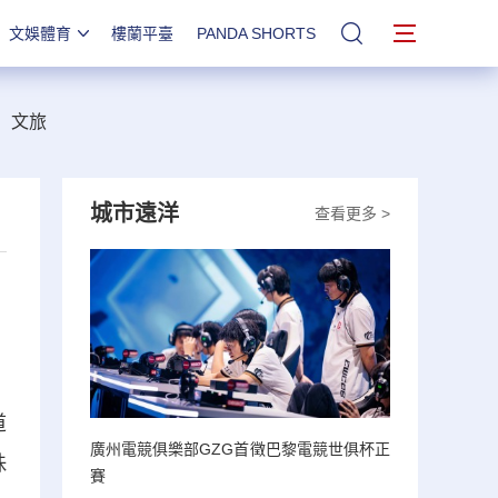
文娛體育
樓蘭平臺
PANDA SHORTS
站內搜索
文旅
城市遠洋
查看更多 >
道
廣州電競俱樂部GZG首徵巴黎電競世俱杯正
珠
賽