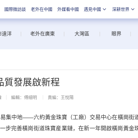
國際微訪談
老外在中國
外媒看中國
遇見中國
深耕世界
市遠洋
|
老外在廣東
|
大灣區
|
眼界
|
品質發展啟新程
線
編輯：傅細明
責編：王悅陽
易集中地——六約黃金珠寶（工廠）交易中心在橫崗街
一步完善橫崗街道珠寶産業鏈，在新一年開啟橫崗黃金