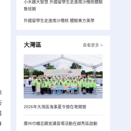
小木器大智慧 外國留學生走進南沙欖核體驗
魯班鎖
外國留學生走進南沙欖核 體驗東方美學
大灣區
查看更多 >
快
街
2026年大灣區海事夏令營在粵開營
屬
專
廣州巾幗志願宣講首場活動在越秀區啟動