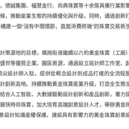
、德誠集團、福慧金行、尚典珠寶等十余傢具備行業影
條，推動産業生態的持續優化與升級。同時，通過創新
構建一個“沒有中間環節、直面消費終端”的珠寶交易新
策源地的目標，橫崗街道繼續以六約黃金珠寶（工廠
盛世等優質企業、園區資源，通過設立設計師工作室、
頂尖設計師入駐，提供從概念設計到成品打樣的全流程
計創新高地。持續推動黃金珠寶産業升級，打造全生態
結合人工智能、大數據驅動設計創新和産品創新，著力
展快時尚珠寶，加大培育高端創意設計人才，舉辦黃金
創意設計知識産權保護，建設具有影響力的黃金珠寶創意