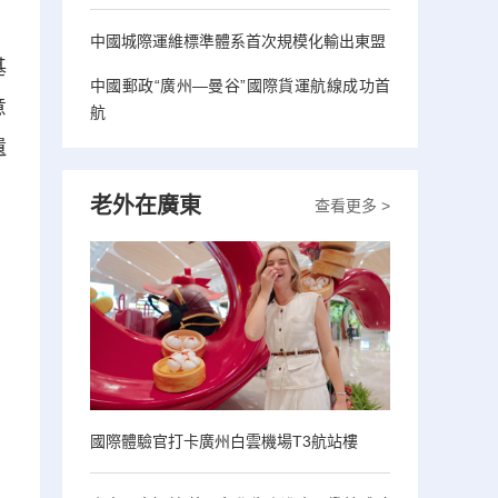
中國城際運維標準體系首次規模化輸出東盟
基
中國郵政“廣州—曼谷”國際貨運航線成功首
意
航
遺
老外在廣東
查看更多 >
國際體驗官打卡廣州白雲機場T3航站樓