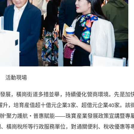
活動現場
展，橫崗街道多措並舉，持續優化營商環境。先是加
躍升，培育産值超十億元企業3家、超億元企業40家。該
辦“聚力護航・普惠賦能——珠寶産業發展政策宣講暨專
關、橫崗稅所等行政服務單位，對通關便利、稅收優惠等