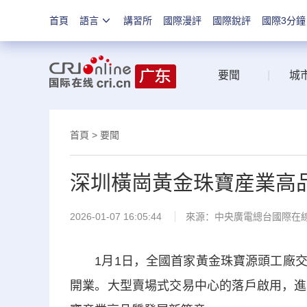
首頁
語言
講習所
國際漫評
國際銳評
國際3分鐘
要聞
|
城
首頁
>
要聞
深圳橫崗黃金珠寶産業高
2026-01-07 16:05:44
來源：中央廣電總台國際在
1月1日，全國首家黃金珠寶源頭工廠交
開業。大型賣場式交易中心的落戶啟用，進