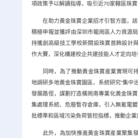
項政策予以解讀指導，吸引近70家轄區珠寶
在助力黃金珠寶企業招才引智方面，該街
積極申報並獲評由深圳市龍崗區人力資源局和
持攜創高級技工學校新開設珠寶首飾設計與
作大賽，深化構建校企共建技能人才定向培
同時，為了推動黃金珠寶産業實現可持續
地調研多地黃金珠寶園區，系統研究“集中治
發展路徑，謀劃打造橫崗南專業化黃金珠寶
集處理系統、危廢暫存倉庫，引入無氰電鍍
批標準和區域污染負荷管控指標，推動企業
此外，為加快推進黃金珠寶産業聚集發展