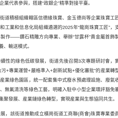
企業代表參與，搭建“政銀企”精準對接平臺。
道積極組織轄區信德緣珠寶、金玉德尚等企業珠寶工
工業和信息化局組織遴選的2025年“龍崗珠寶工匠”，
製作——鑽石精雕方向專業、舉辦“甘露杯”貴金屬首飾
養、輸送模式。
性的綠色低碳發展，街道先後召開3次專題研討會，
污+專業運營+嚴格準入+創新試點+優化審批”的産業轉
産業綠色園區，統一配套集中式廢水預處理設施、廢氣
、無氟清洗等綠色工藝，明確入駐中小型企業環評豁免
集聚發展、産業鏈綠色轉型，實現産業與生態協同共生。
，該街道推動成立橫崗街道工商聯(商會)珠寶專業委