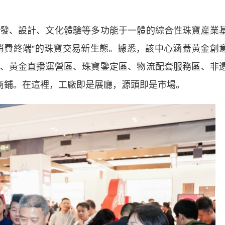
、設計、文化體驗等多功能于一體的綜合性珠寶産業
消費終端”的珠寶交易新生態。據悉，該中心涵蓋黃金創
、黃金直播運營區、珠寶鑒定區、物流配套服務區、非
家商鋪。在這裡，工廠即是展廳，源頭即是市場。