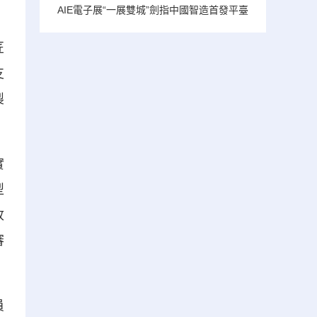
AIE電子展“一展雙城”劍指中國智造首發平臺
匠
支
製
實
型
收
審
員