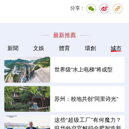
分享：
最新推薦
新聞
文娛
體育
環創
城市
世界级“水上电梯”将成型
苏州：校地共创“同里诗光”
这些“超级工厂”有何魔力？
驻华外交官解码合肥智造新