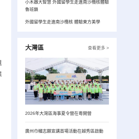
小木器大智慧 外國留學生走進南沙欖核體驗
魯班鎖
外國留學生走進南沙欖核 體驗東方美學
大灣區
查看更多 >
獎
業
，
2026年大灣區海事夏令營在粵開營
廣州巾幗志願宣講首場活動在越秀區啟動