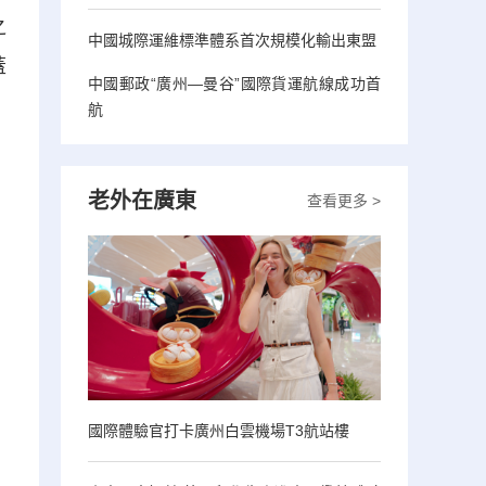
之
中國城際運維標準體系首次規模化輸出東盟
蓋
中國郵政“廣州—曼谷”國際貨運航線成功首
航
老外在廣東
查看更多 >
國際體驗官打卡廣州白雲機場T3航站樓