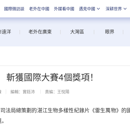
國際微訪談
老外在中國
外媒看中國
遇見中國
深耕世界
市遠洋
|
老外在廣東
|
大灣區
|
眼界
|
 斬獲國際大賽4個獎項！
線
編輯：竇鈺沛
責編：王悅陽
司法局總策劃的湛江生物多樣性紀錄片《雷生萬物》的
獎。