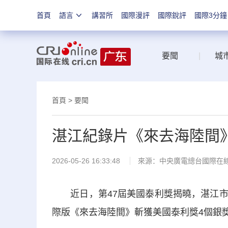
首頁
語言
講習所
國際漫評
國際銳評
國際3分鐘
要聞
|
城
首頁
>
要聞
湛江紀錄片《來去海陸間》
2026-05-26 16:33:48
來源：中央廣電總台國際在
近日，第47屆美國泰利獎揭曉，湛江市
際版《來去海陸間》斬獲美國泰利獎4個銀