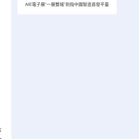
AIE電子展“一展雙城”劍指中國智造首發平臺
片