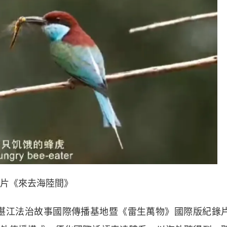
片《來去海陸間》
辦湛江法治故事國際傳播基地暨《雷生萬物》國際版紀錄