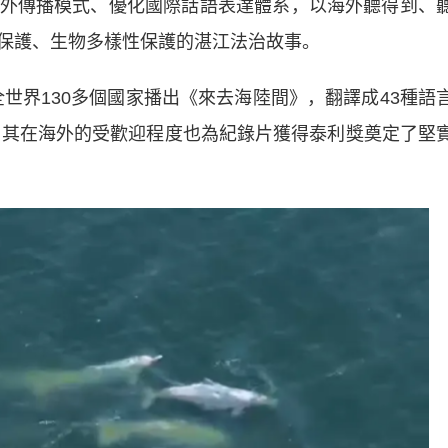
外傳播模式、優化國際話語表達體系，以海外聽得到、
保護、生物多樣性保護的湛江法治故事。
世界130多個國家播出《來去海陸間》，翻譯成43種語
看，其在海外的受歡迎程度也為紀錄片獲得泰利獎奠定了堅