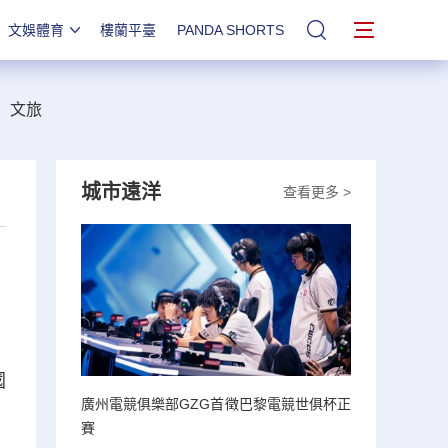
文娛體育
樓蘭平臺
PANDA SHORTS
站內搜索
文旅
城市遠洋
查看更多 >
國
廣州電競俱樂部GZG首徵巴黎電競世俱杯正
賽