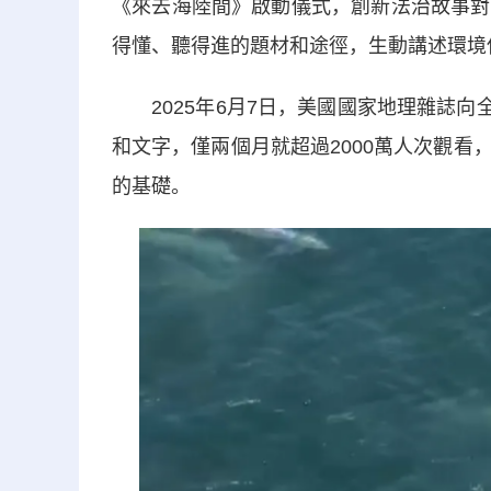
《來去海陸間》啟動儀式，創新法治故事對
得懂、聽得進的題材和途徑，生動講述環境
2025年6月7日，美國國家地理雜誌向全
和文字，僅兩個月就超過2000萬人次觀
的基礎。